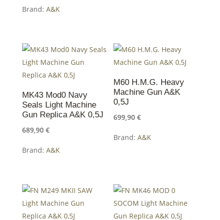
auf
Brand:
A&K
der
Produktseite
gewählt
werden
M60 H.M.G. Heavy
Machine Gun A&K
MK43 Mod0 Navy
0,5J
Seals Light Machine
Gun Replica A&K 0,5J
699,90
€
689,90
€
Brand:
A&K
Brand:
A&K