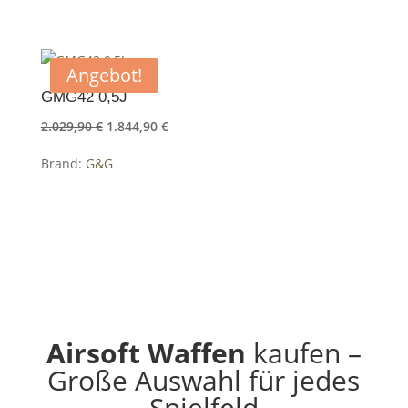
Angebot!
GMG42 0,5J
Ursprünglicher
Aktueller
2.029,90
€
1.844,90
€
Preis
Preis
Brand:
G&G
war:
ist:
2.029,90 €
1.844,90 €.
Airsoft Waffen
kaufen –
Große Auswahl für jedes
Spielfeld