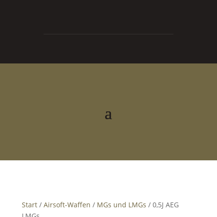
0
0,00
€



Start
/
Airsoft-Waffen
/
MGs und LMGs
/ 0,5J AEG
LMGs