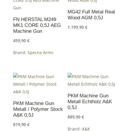
mehrere
mehrere
Varianten
Varianten
MG42 Full Metal Real
Wood AGM 0,5J
auf.
auf.
FN HERSTAL M249
MK1 CORE 0,5J AEG
Die
Die
1.199,90
€
Machine Gun
Optionen
Optionen
459,90
€
können
können
auf
auf
Brand:
Specna Arms
der
der
Produktseite
Produktseite
Dieses
gewählt
gewählt
Produkt
werden
werden
weist
mehrere
Varianten
PKM Machine Gun
Metall Echtholz A&K
auf.
PKM Machine Gun
0,5J
Metall / Polymer Stock
Die
A&K 0,5J
889,90
€
Optionen
819,90
€
können
Brand:
A&K