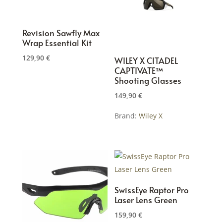
Optionen
können
Revision Sawfly Max
auf
Wrap Essential Kit
der
129,90
€
WILEY X CITADEL
Produktseite
CAPTIVATE™
Dieses
gewählt
Shooting Glasses
Produkt
werden
149,90
€
weist
mehrere
Brand:
Wiley X
Varianten
auf.
Dieses
Die
Produkt
Optionen
weist
können
mehrere
auf
Varianten
SwissEye Raptor Pro
Laser Lens Green
der
auf.
Produktseite
Die
159,90
€