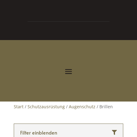
0
0,00
€



Start
/
Schutzausrüstung
/
Augenschutz
/ Brillen
Filter einblenden