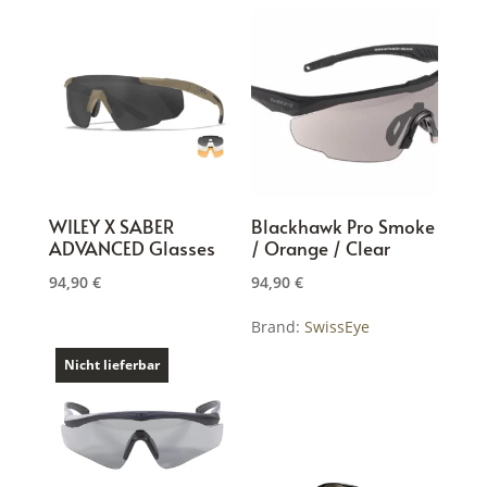
weist
mehrere
Varianten
auf.
Die
Optionen
können
auf
WILEY X SABER
Blackhawk Pro Smoke
der
ADVANCED Glasses
/ Orange / Clear
Produktseite
94,90
€
94,90
€
gewählt
Dieses
werden
Brand:
SwissEye
Produkt
weist
Nicht lieferbar
mehrere
Varianten
auf.
Die