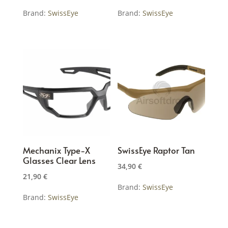
Brand:
SwissEye
Brand:
SwissEye
Dieses
Dieses
Produkt
Produkt
weist
weist
mehrere
mehrere
Varianten
Varianten
auf.
auf.
Die
Die
Optionen
Optionen
können
können
Mechanix Type-X
SwissEye Raptor Tan
auf
auf
Glasses Clear Lens
der
der
34,90
€
21,90
€
Produktseite
Produktseite
Brand:
SwissEye
gewählt
gewählt
Brand:
SwissEye
werden
werden
Dieses
Produkt