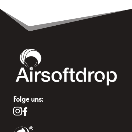
Folge uns:

