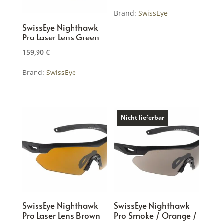
gewählt
Optionen
Brand:
SwissEye
werden
können
SwissEye Nighthawk
auf
Pro Laser Lens Green
der
159,90
€
Produktseite
gewählt
Brand:
SwissEye
werden
Nicht lieferbar
SwissEye Nighthawk
SwissEye Nighthawk
Pro Laser Lens Brown
Pro Smoke / Orange /