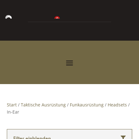
0
0,00
€



Start
/
Taktische Ausrüstung
/
Funkausrüstung
/
Headsets
/
In-Ear
Filter einblenden