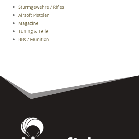
Sturmgewehre / Rifles
Airsoft Pistolen
Magazine
Tuning & Teile
BBs / Munition