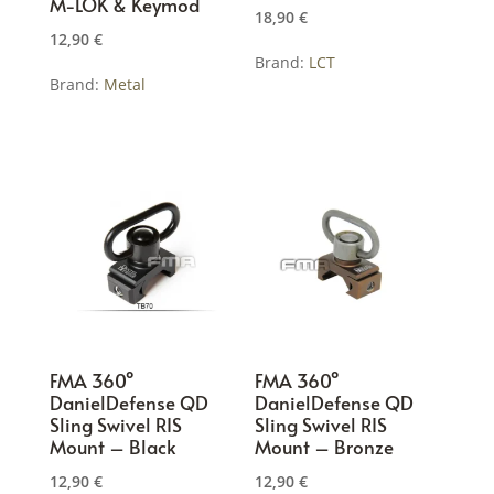
M-LOK & Keymod
18,90
€
12,90
€
Brand:
LCT
Brand:
Metal
Dieses
Produkt
weist
mehrere
Varianten
auf.
Die
Optionen
können
FMA 360°
FMA 360°
auf
DanielDefense QD
DanielDefense QD
der
Sling Swivel RIS
Sling Swivel RIS
Produktseite
Mount – Black
Mount – Bronze
gewählt
12,90
€
12,90
€