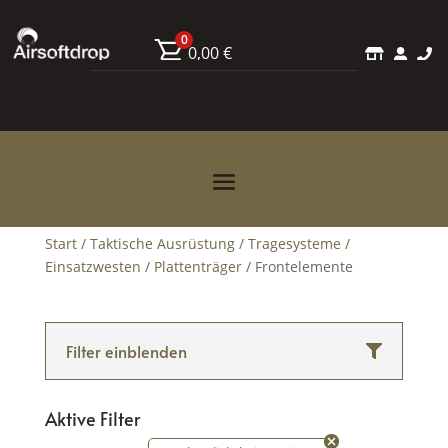
0
0,00
€



Start
/
Taktische Ausrüstung
/
Tragesysteme /
Einsatzwesten
/
Plattenträger
/ Frontelemente
Filter einblenden
Aktive Filter