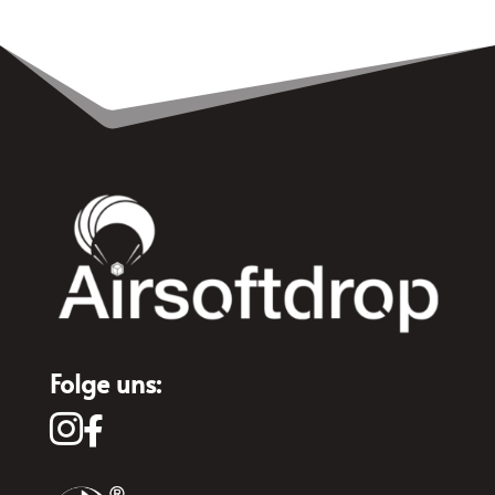
Folge uns:

