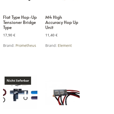
Flat Type Hop-Up
M4 High
Tensioner Bridge
Accuracy Hop Up
Type
Unit
17,90
€
11,40
€
Brand:
Prometheus
Brand:
Element
Nicht lieferbar