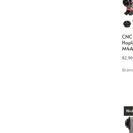
CNC
Hop
M4A
82,9
Bran
Nic