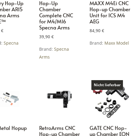
ry Hop-Up
Hop-Up
MAXX M4Ei CNC
mber AR15
Chamber
Hop-up Chamber
na Arms
Complete CNC
Unit for ICS M4
E™
for M4/M16
AEG
Specna Arms
0
€
84,90
€
39,90
€
d:
Specna
Brand:
Maxx Model
Brand:
Specna
Arms
Nicht lieferbar
etal Hopup
RetroArms CNC
GATE CNC Hop-
Hop-up Chamber
up Chamber EON