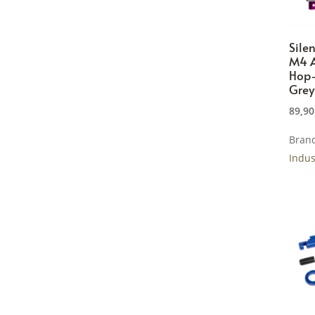
Silen
M4 
Hop
Grey
89,9
Bran
Indus