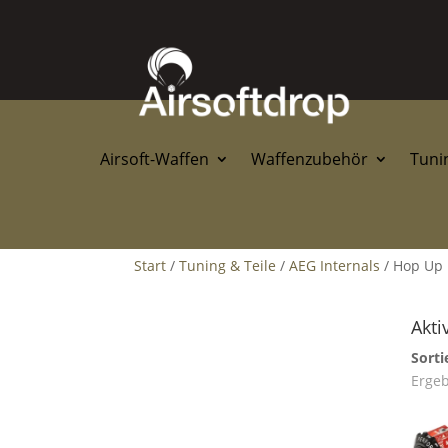
Airsoft-Waffen
Waffenzubehör
Tunin
Start
/
Tuning & Teile
/
AEG Internals
/ Hop Up
Akti
Sorti
Ergeb