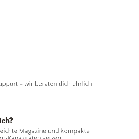
pport – wir beraten dich ehrlich
ich?
en leichte Magazine und kompakte
u-Kapazitäten setzen.