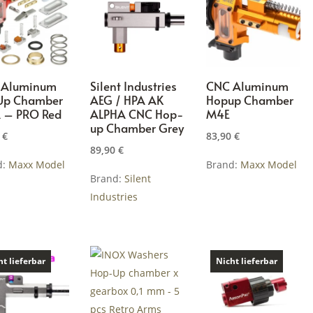
 Aluminum
Silent Industries
CNC Aluminum
Up Chamber
AEG / HPA AK
Hopup Chamber
 – PRO Red
ALPHA CNC Hop-
M4E
up Chamber Grey
0
€
83,90
€
89,90
€
d:
Maxx Model
Brand:
Maxx Model
Brand:
Silent
Industries
ht lieferbar
Nicht lieferbar