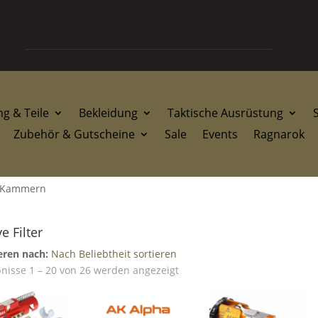
g & Teile
Bekleidung
Taktische Ausrüstung
Zubehör & Gutscheine
Sale
Events
Ragnarok
 Kammern
ve Filter
eren nach:
Nach Beliebtheit sortieren
Nach
nisse 1 – 20 von 26 werden angezeigt
Beliebtheit
sortiert