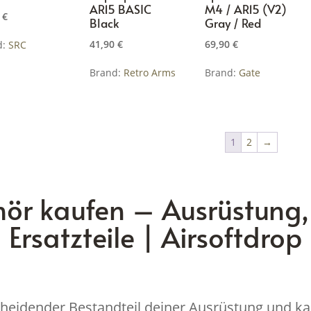
AR15 BASIC
M4 / AR15 (V2)
0
€
Black
Gray / Red
41,90
€
69,90
€
d:
SRC
Brand:
Retro Arms
Brand:
Gate
1
2
→
ehör kaufen – Ausrüstung
Ersatzteile | Airsoftdrop
scheidender Bestandteil deiner Ausrüstung und ka