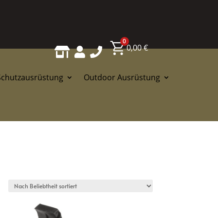
0
0,00
€



Schutzausrüstung
Outdoor Ausrüstung