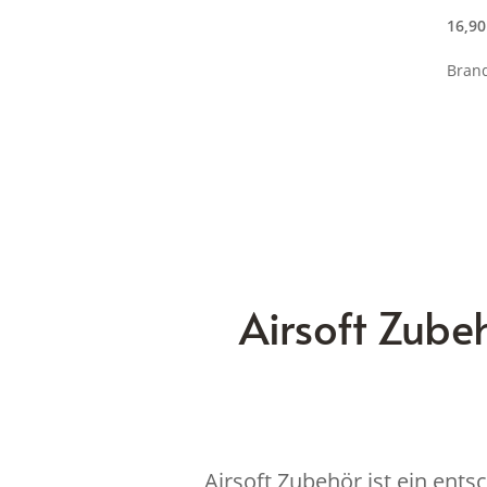
16,9
Bran
Airsoft Zub
Airsoft Zubehör ist ein ent