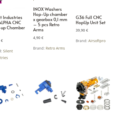
INOX Washers
Hop-Up chamber
t Industries
G36 Full CNC
x gearbox 0,1 mm
ALPHA CNC
HopUp Unit Set
– 5 pcs Retro
-up Chamber
Arms
39,90
€
4,90
€
0
€
Brand:
Airsoftpro
Brand:
Retro Arms
d:
Silent
tries