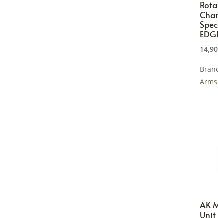
Rota
Cha
Spec
EDG
14,9
Bran
Arms
AK M
Unit