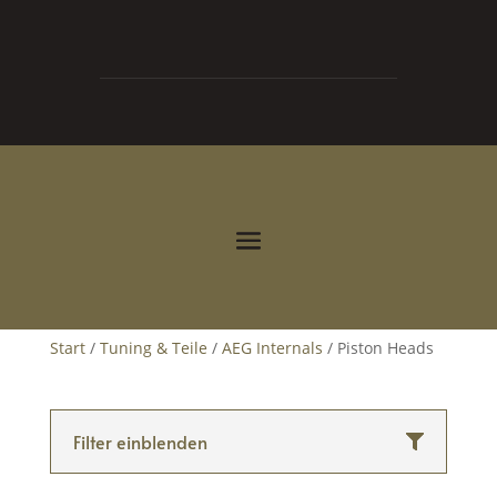
0
0,00
€



Start
/
Tuning & Teile
/
AEG Internals
/ Piston Heads
Filter einblenden