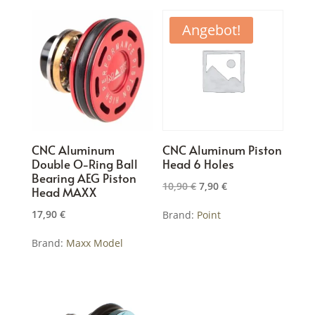
Angebot!
CNC Aluminum
CNC Aluminum Piston
Double O-Ring Ball
Head 6 Holes
Bearing AEG Piston
Ursprünglicher
Aktueller
10,90
€
7,90
€
Head MAXX
Preis
Preis
17,90
€
Brand:
Point
war:
ist:
10,90 €
7,90 €.
Brand:
Maxx Model