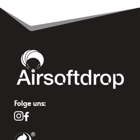
Folge uns:

