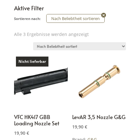
Aktive Filter
Nach Beliebtheit sortieren
Sortieren nach:
Nach
Alle 3 Ergebnisse werden angezeigt
Beliebtheit
sortiert
Nicht lieferbar
VFC HK417 GBB
LevAR 3,5 Nozzle G&G
Loading Nozzle Set
19,90
€
19,90
€
Brand:
G&G