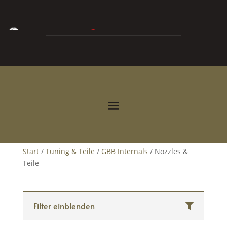
0
0,00
€



Start
/
Tuning & Teile
/
GBB Internals
/ Nozzles &
Teile
Filter einblenden