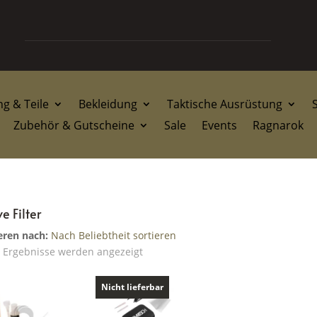
g & Teile
Bekleidung
Taktische Ausrüstung
Zubehör & Gutscheine
Sale
Events
Ragnarok
e Filter
eren nach:
Nach Beliebtheit sortieren
Nach
2 Ergebnisse werden angezeigt
Beliebtheit
sortiert
Nicht lieferbar