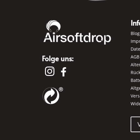
Inf
Blog
Imp
Dat
Folge uns:
AGB
Alte


Rüc
Batt
Alt
Ver
Wid