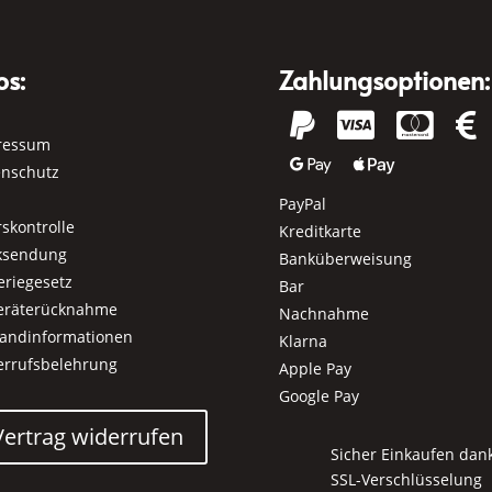
os:
Zahlungsoptionen:




ressum


enschutz
PayPal
rskontrolle
Kreditkarte
ksendung
Banküberweisung
eriegesetz
Bar
geräterücknahme
Nachnahme
sandinformationen
Klarna
errufsbelehrung
Apple Pay
Google Pay
Vertrag widerrufen
Sicher Einkaufen dan
SSL-Verschlüsselung