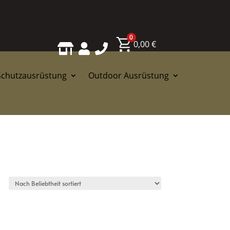
0
0,00
€



Schutzausrüstung
Outdoor Ausrüstung