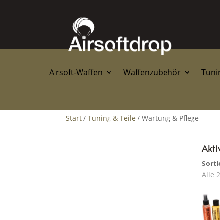
Airsoft-Waffen
Waffenzubehör
Tunin
Start
/
Tuning & Teile
/ Wartung & Pflege
Aktiv
Sorti
Alle 