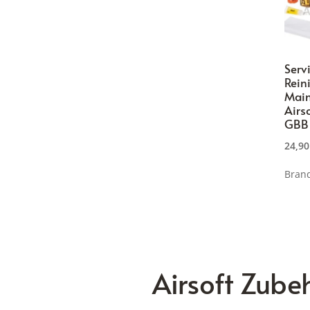
Serv
Rein
Main
Airs
GBB
24,9
Bran
Airsoft Zub