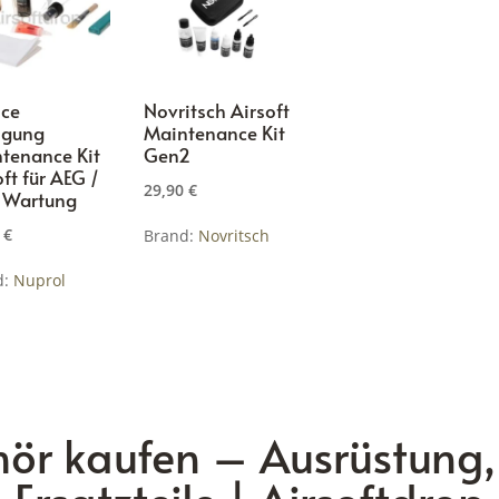
ice
Novritsch Airsoft
igung
Maintenance Kit
tenance Kit
Gen2
oft für AEG /
29,90
€
 Wartung
0
€
Brand:
Novritsch
d:
Nuprol
ehör kaufen – Ausrüstung