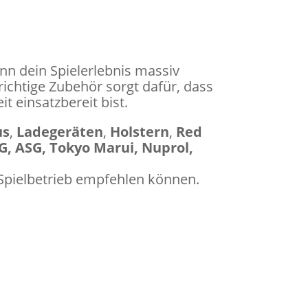
nn dein Spielerlebnis massiv
richtige Zubehör sorgt dafür, dass
t einsatzbereit bist.
us
,
Ladegeräten
,
Holstern
,
Red
, ASG, Tokyo Marui, Nuprol,
n Spielbetrieb empfehlen können.