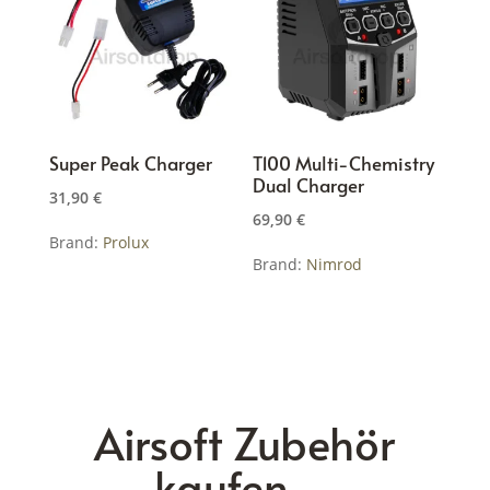
Super Peak Charger
T100 Multi-Chemistry
Dual Charger
31,90
€
69,90
€
Brand:
Prolux
Brand:
Nimrod
Airsoft Zubehör
kaufen –