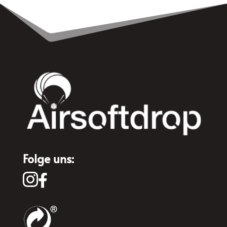
Folge uns:

