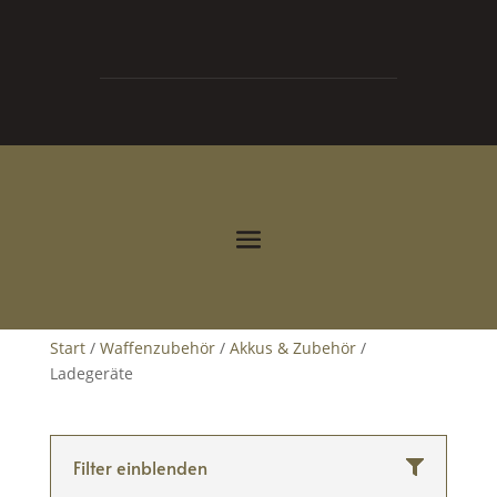
0
0,00
€



Start
/
Waffenzubehör
/
Akkus & Zubehör
/
Ladegeräte
Filter einblenden