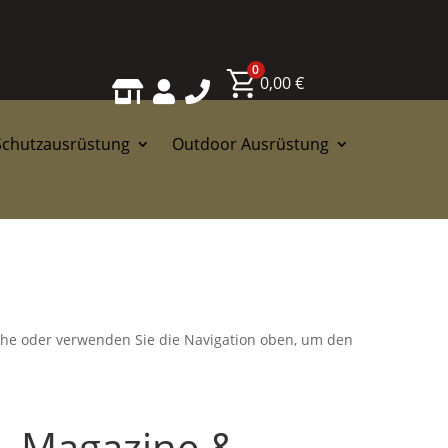
0
0,00
€



Schutzausrüstung
Outdoor Ausrüstung
uche oder verwenden Sie die Navigation oben, um den
g, Magazine &