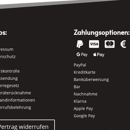
os:
Zahlungsoptionen:




ressum


enschutz
PayPal
rskontrolle
Kreditkarte
ksendung
Banküberweisung
eriegesetz
Bar
geräterücknahme
Nachnahme
sandinformationen
Klarna
errufsbelehrung
Apple Pay
Google Pay
Vertrag widerrufen