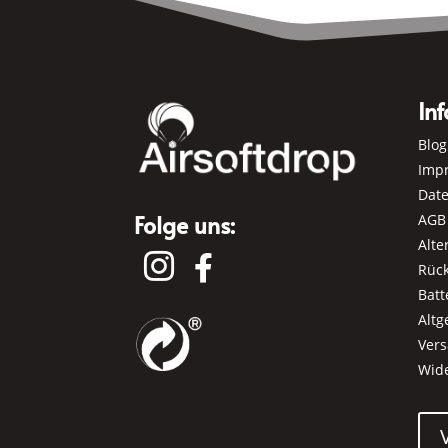
Inf
Blog
Imp
Dat
Folge uns:
AGB
Alte


Rüc
Batt
Alt
Ver
Wid