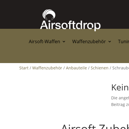
Airsoft-Waffen
Waffenzubehör
Tunin
Start
/
Waffenzubehör
/
Anbauteile
/
Schienen
/ Schraub
Kein
Die ange
Beitrag z
Airsoft Zube