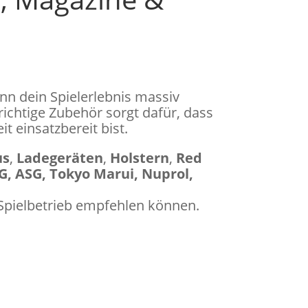
nn dein Spielerlebnis massiv
richtige Zubehör sorgt dafür, dass
t einsatzbereit bist.
us
,
Ladegeräten
,
Holstern
,
Red
, ASG, Tokyo Marui, Nuprol,
n Spielbetrieb empfehlen können.