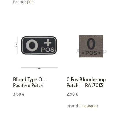
Brand:
JTG
Dieses
Produkt
weist
mehrere
Varianten
auf.
Die
Optionen
können
Blood Type O –
0 Pos Bloodgroup
auf
Positive Patch
Patch – RAL7013
der
3,60
€
2,90
€
Produktseite
gewählt
Brand:
Clawgear
werden