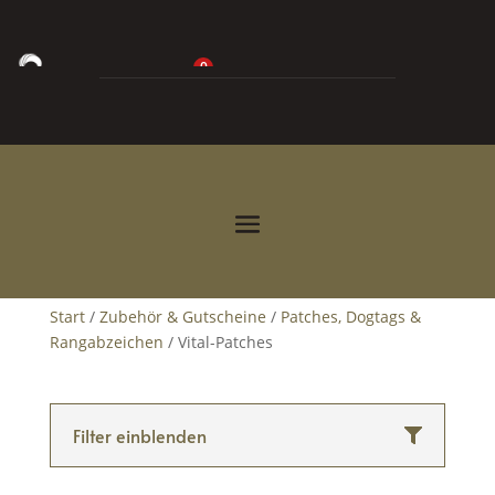
0
0,00
€



Start
/
Zubehör & Gutscheine
/
Patches, Dogtags &
Rangabzeichen
/ Vital-Patches
Filter einblenden