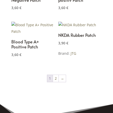
3,60
€
3,60
€
NKDA Rubber Patch
Blood Type A+
3,90
€
Positive Patch
Brand:
JTG
3,60
€
Dieses
Produkt
weist
1
2
→
mehrere
Varianten
auf.
Die
Optionen