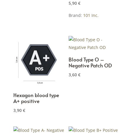
5,90
€
Brand:
101 Inc.
Dieses
Produkt
weist
mehrere
Varianten
Blood Type O –
Negative Patch OD
auf.
Die
3,60
€
Optionen
können
Hexagon blood type
auf
A+ positive
der
3,90
€
Produktseite
gewählt
werden