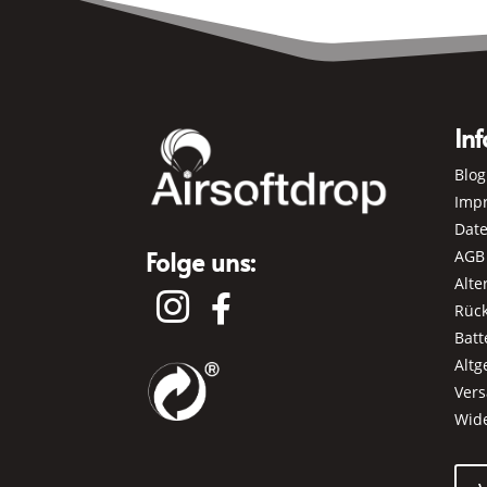
Inf
Blog
Imp
Dat
Folge uns:
AGB
Alte


Rüc
Batt
Alt
Ver
Wid