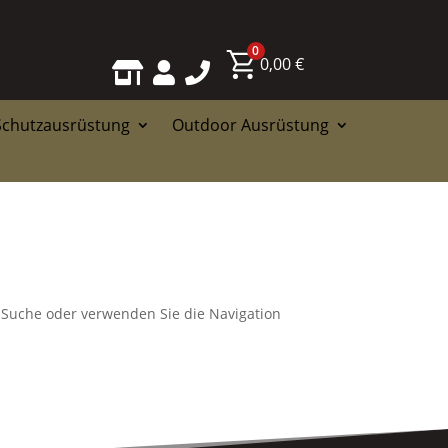
0
0,00
€



Schutzausrüstung
Outdoor Ausrüstung
e Suche oder verwenden Sie die Navigation