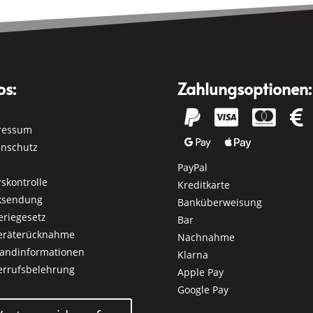
os:
Zahlungsoptionen:




ressum


enschutz
PayPal
rskontrolle
Kreditkarte
ksendung
Banküberweisung
eriegesetz
Bar
geräterücknahme
Nachnahme
sandinformationen
Klarna
errufsbelehrung
Apple Pay
Google Pay