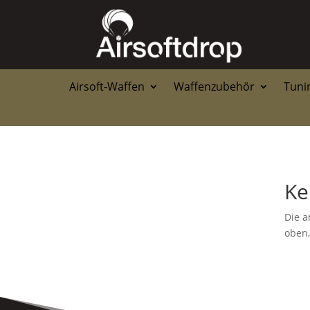
Airsoft-Waffen
Waffenzubehör
Tunin
Ke
Die a
oben,