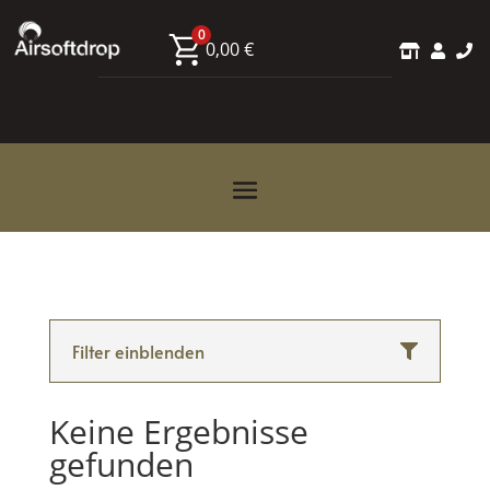
0
0,00
€



Filter einblenden
Keine Ergebnisse
gefunden