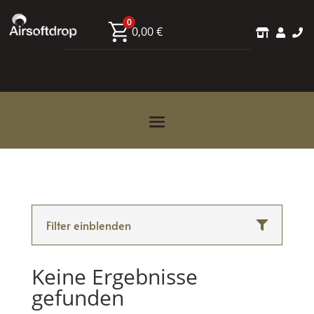
0
0,00
€



Filter einblenden
Keine Ergebnisse
gefunden