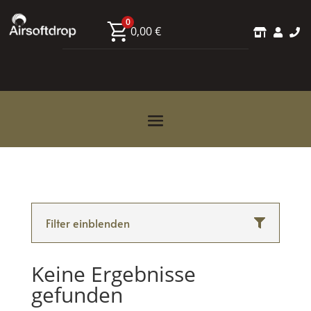
0
0,00
€



Filter einblenden
Keine Ergebnisse
gefunden