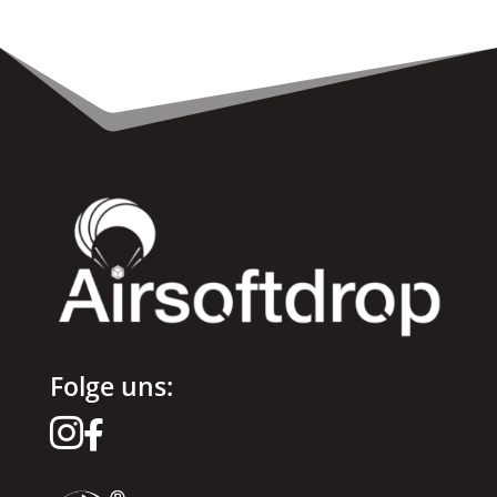
Folge uns:

