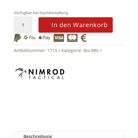
Verfügbar bei Nachbestellung
0,32g
In den Warenkorb
Bio
BB






Nimrod
Professional
Artikelnummer:
1715
Kategorie:
Bio BBs
Performance
3125rds
Menge
Beschreibung