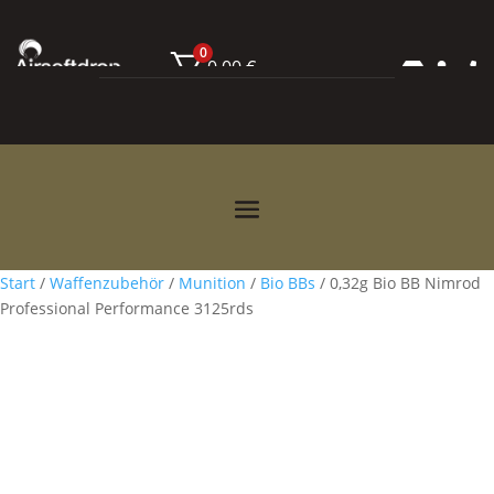
0
0,00
€



Start
/
Waffenzubehör
/
Munition
/
Bio BBs
/ 0,32g Bio BB Nimrod
Professional Performance 3125rds