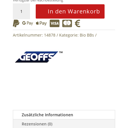
Verfügbar bei Nachbestellung
0,36g
In den Warenkorb
Bio
BB






Super
Natural
Artikelnummer:
14878
Kategorie:
Bio BBs
Precision
1000rds
Menge
Zusätzliche Informationen
Rezensionen (0)