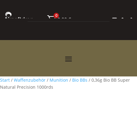
0
0,00
€



Start
/
Waffenzubehör
/
Munition
/
Bio BBs
/ 0,36g Bio BB Super
Natural Precision 1000rds