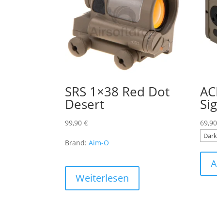
SRS 1×38 Red Dot
AC
Desert
Si
99,90
€
69,9
Brand:
Aim-O
A
Weiterlesen