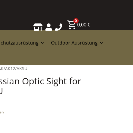
0
0,00
€



Schutzausrüstung
Outdoor Ausrüstung
r AK/AK12/AKSU
sian Optic Sight for
U
en