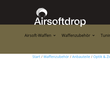
Airsoft-Waffen
Waffenzubehör
Tunin
Start
/
Waffenzubehör
/
Anbauteile
/
Optik & Zi