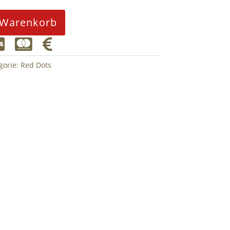
 Warenkorb



gorie:
Red Dots