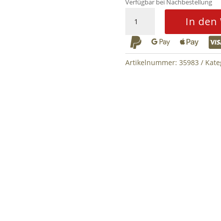
Verfügbar bei Nachbestellung
1P87
In den
Style
Russian



Optic
Sight
Artikelnummer:
35983
Kate
for
AK/AK12/AKSU
Menge