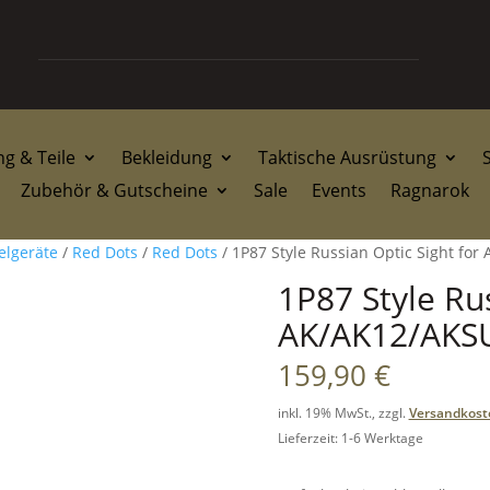
g & Teile
Bekleidung
Taktische Ausrüstung
Zubehör & Gutscheine
Sale
Events
Ragnarok
elgeräte
/
Red Dots
/
Red Dots
/ 1P87 Style Russian Optic Sight fo
1P87 Style Rus
AK/AK12/AKS
159,90
€
inkl. 19% MwSt., zzgl.
Versandkost
Lieferzeit: 1-6 Werktage