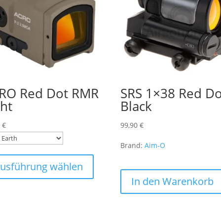
RO Red Dot RMR
SRS 1×38 Red Do
ght
Black
0
€
99,90
€
Brand:
Aim-O
Dieses
Produkt
usführung wählen
weist
In den Warenkorb
mehrere
Varianten
auf.