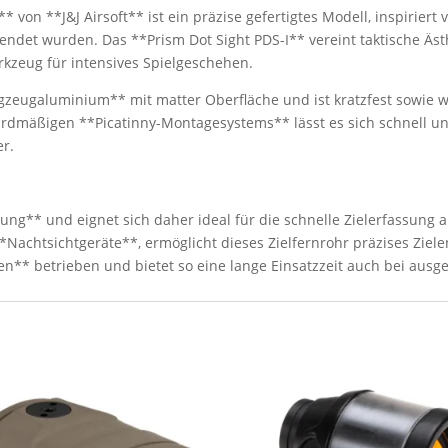
* von **J&J Airsoft** ist ein präzise gefertigtes Modell, inspiriert
et wurden. Das **Prism Dot Sight PDS-I** vereint taktische Ästhet
rkzeug für intensives Spielgeschehen.
zeugaluminium** mit matter Oberfläche und ist kratzfest sowie 
dmäßigen **Picatinny-Montagesystems** lässt es sich schnell und
er.
ung** und eignet sich daher ideal für die schnelle Zielerfassung a
 **Nachtsichtgeräte**, ermöglicht dieses Zielfernrohr präzises Ziel
en** betrieben und bietet so eine lange Einsatzzeit auch bei ausg