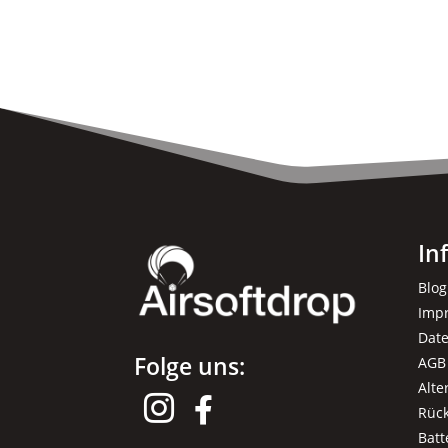
In
Blog
Imp
Dat
Folge uns:
AGB
Alte


Rüc
Batt