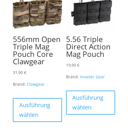
556mm Open
5.56 Triple
Triple Mag
Direct Action
Pouch Core
Mag Pouch
Clawgear
19,90
€
31,90
€
Brand:
Invader Gear
Brand:
Clawgear
Dieses
Dieses
Produk
Ausführung
Produkt
weist
Ausführung
wählen
weist
mehre
wählen
mehrere
Varian
Varianten
auf.