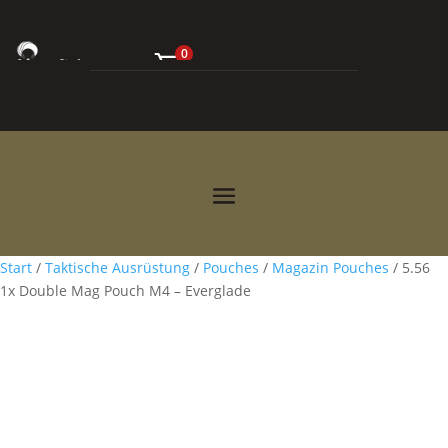
0
0,00
€



Start
/
Taktische Ausrüstung
/
Pouches
/
Magazin Pouches
/ 5.56
1x Double Mag Pouch M4 – Everglade