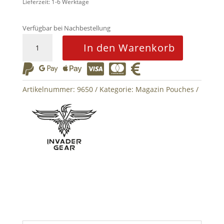
Lieferzeit: 1-6 Werktage
Verfügbar bei Nachbestellung
5.56
In den Warenkorb
1x
Double






Mag
Pouch
Artikelnummer:
9650
Kategorie:
Magazin Pouches
M4
-
Everglade
Menge