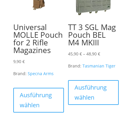
Produktseite
der
gewählt
Produk
werden
gewähl
Universal
TT 3 SGL Mag
werde
MOLLE Pouch
Pouch BEL
for 2 Rifle
M4 MKIII
Magazines
Preisspanne:
45,90
€
–
48,90
€
45,90 €
9,90
€
Brand:
Tasmanian Tiger
bis
Brand:
Specna Arms
48,90 €
Dieses
Dieses
Produk
Ausführung
Produkt
weist
Ausführung
wählen
weist
mehre
wählen
mehrere
Varian
Varianten
auf.
auf.
Die
Die
Optio