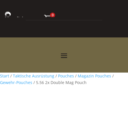
0
0,00
€



Start
/
Taktische Ausrüstung
/
Pouches
/
Magazin Pouches
/
Gewehr-Pouches
/ 5.56 2x Double Mag Pouch