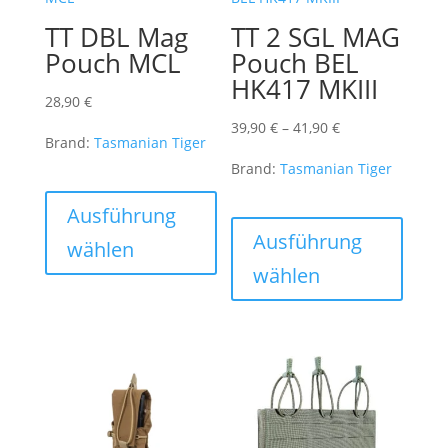
TT DBL Mag
TT 2 SGL MAG
Pouch MCL
Pouch BEL
HK417 MKIII
28,90
€
Preisspanne:
39,90
€
–
41,90
€
Brand:
Tasmanian Tiger
39,90 €
Brand:
Tasmanian Tiger
bis
Dieses
41,90 €
Produkt
Dieses
Ausführung
weist
Produk
Ausführung
wählen
mehrere
weist
wählen
Varianten
mehre
auf.
Varian
Die
auf.
Optionen
Die
können
Optio
auf
könne
der
auf