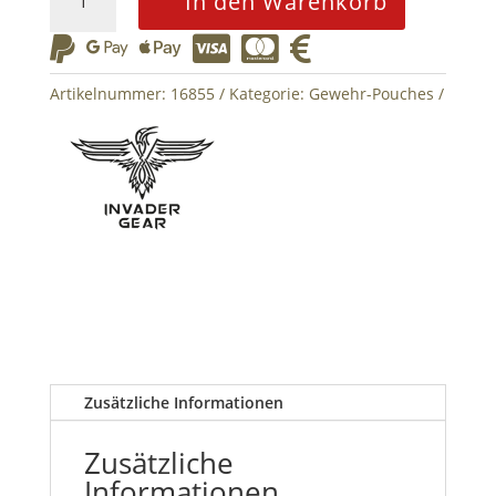
In den Warenkorb
2x
Double






Mag
Pouch
Artikelnummer:
16855
Kategorie:
Gewehr-Pouches
Menge
Zusätzliche Informationen
Zusätzliche
Informationen