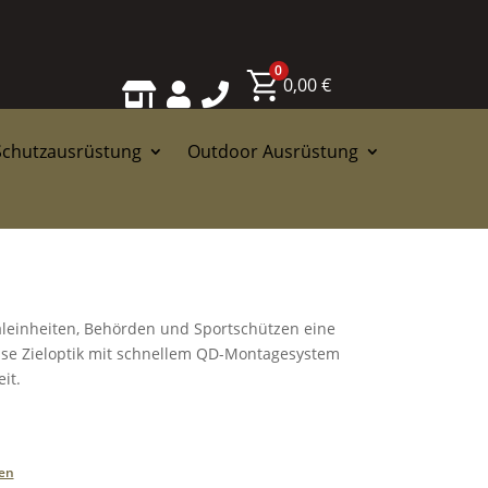
0
0,00
€



Schutzausrüstung
Outdoor Ausrüstung
aleinheiten, Behörden und Sportschützen eine
zise Zieloptik mit schnellem QD-Montagesystem
it.
en