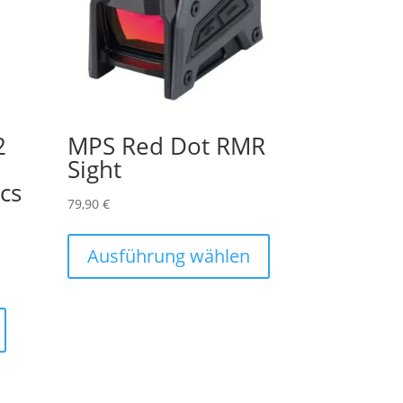
2
MPS Red Dot RMR
Sight
ics
79,90
€
Dieses
Produkt
Ausführung wählen
weist
mehrere
Varianten
auf.
Die
Optionen