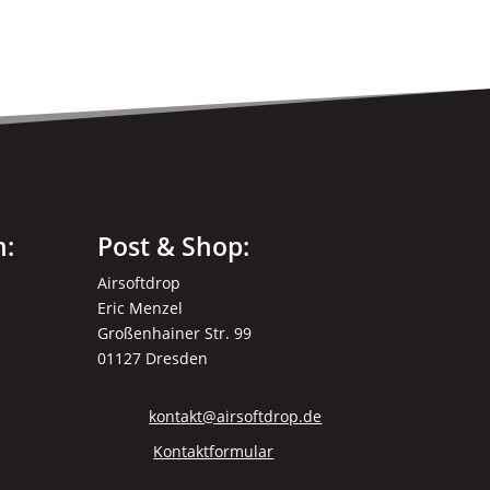
können
auf
der
Produktseite
gewählt
werden
n:
Post & Shop:
Airsoftdrop
Eric Menzel
Großenhainer Str. 99
01127 Dresden
kontakt@airsoftdrop.de
Kontaktformular