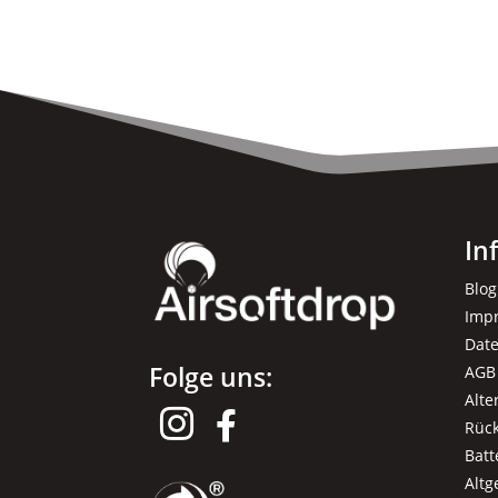
In
Blog
Imp
Dat
Folge uns:
AGB
Alte


Rüc
Batt
Alt