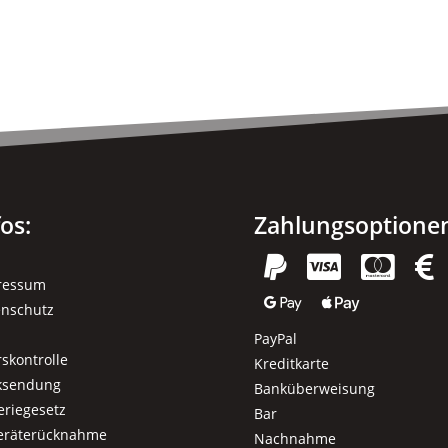
fos:
Zahlungsoptione




ressum


enschutz
PayPal
rskontrolle
Kreditkarte
ksendung
Banküberweisung
eriegesetz
Bar
geräterücknahme
Nachnahme