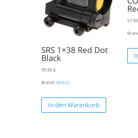
CO
Re
57,9
Bran
SRS 1×38 Red Dot
I
Black
99,90
€
Brand:
Aim-O
In den Warenkorb