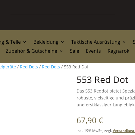
g & Teile
Bekleidung
Taktische Ausrüstung
Zubehör & Gutscheine
Sale
Events
Ragnarok
elgeräte
/
Red Dots
/
Red Dots
/ 553 Red Dot
553 Red Dot
Das 553 Reddot bietet Spezi
robuste, vielseitige und prä
und erstklassiger Langlebigke
67,90
€
inkl. 19% MwSt., zzgl.
Versandkost