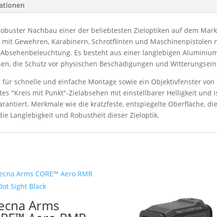
mationen
robuster Nachbau einer der beliebtesten Zieloptiken auf dem Mark
it Gewehren, Karabinern, Schrotflinten und Maschinenpistolen mit
e Absehenbeleuchtung. Es besteht aus einer langlebigen Aluminiuml
hen, die Schutz vor physischen Beschädigungen und Witterungseinf
 für schnelle und einfache Montage sowie ein Objektivfenster von
otes "Kreis mit Punkt"-Zielabsehen mit einstellbarer Helligkeit und
arantiert. Merkmale wie die kratzfeste, entspiegelte Oberfläche, d
ie Langlebigkeit und Robustheit dieser Zieloptik.
ecna Arms