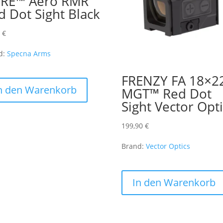
RE™ Aero RMR
d Dot Sight Black
0
€
d:
Specna Arms
FRENZY FA 18×2
n den Warenkorb
MGT™ Red Dot
Sight Vector Opt
199,90
€
Brand:
Vector Optics
In den Warenkorb