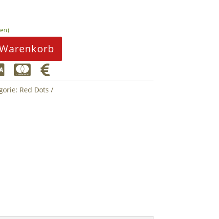
den)
 Warenkorb



gorie:
Red Dots