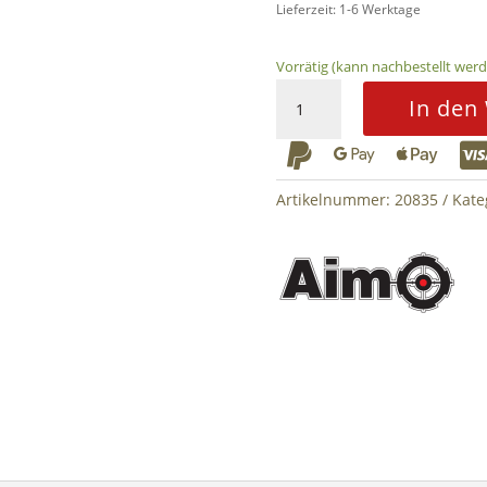
Lieferzeit: 1-6 Werktage
Vorrätig (kann nachbestellt wer
553
In den
Red
Dot



Menge
Artikelnummer:
20835
Kate