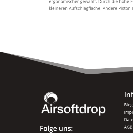
ergonomischer gewählt. Durch die hohe Fe
kleineren Aufschlagfläche. Andere Piston
In
Blog
Imp
Dat
Folge uns:
AGB