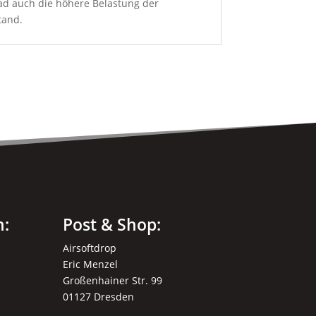
ead auch die höhere Belastung der
tand.
n:
Post & Shop:
Airsoftdrop
Eric Menzel
Großenhainer Str. 99
01127 Dresden