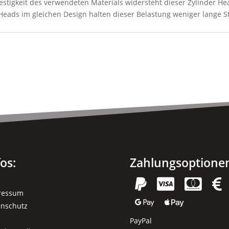
stigkeit des verwendeten Materials widersteht dieser Zylinder H
 Heads im gleichen Design halten dieser Belastung weniger lange S
fos:
Zahlungsoptione




ressum


enschutz
PayPal