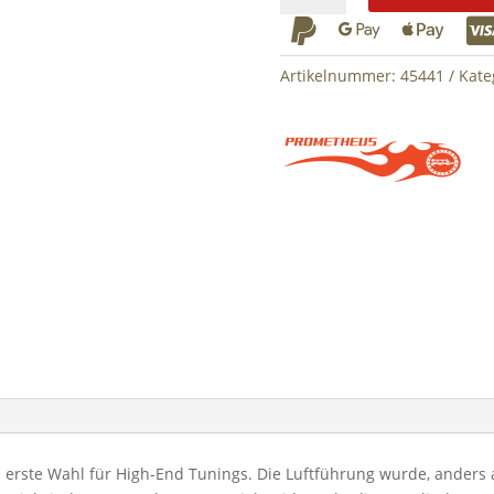
Head



V3
Menge
Artikelnummer:
45441
Kate
 erste Wahl für High-End Tunings. Die Luftführung wurde, anders 