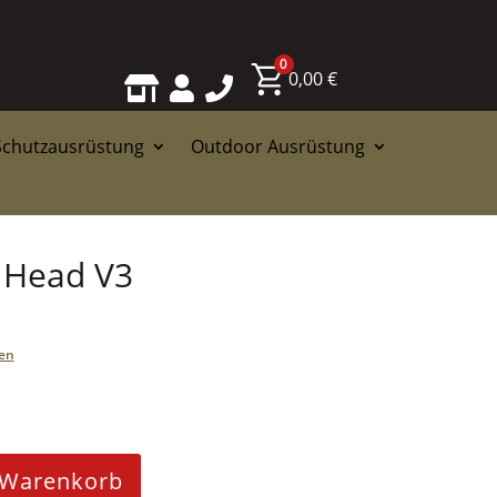
0
0,00
€



Schutzausrüstung
Outdoor Ausrüstung
 Head V3
en
 Warenkorb