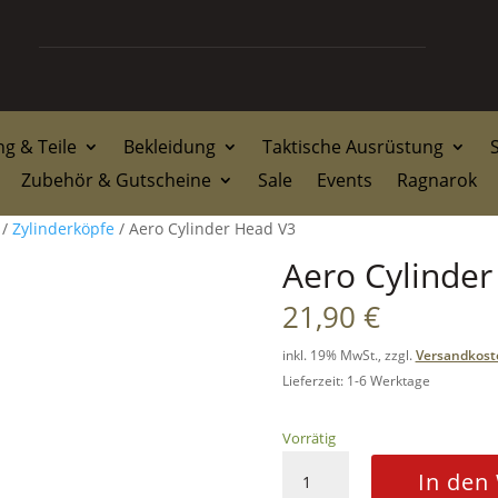
g & Teile
Bekleidung
Taktische Ausrüstung
Zubehör & Gutscheine
Sale
Events
Ragnarok
/
Zylinderköpfe
/ Aero Cylinder Head V3
Aero Cylinder
21,90
€
inkl. 19% MwSt., zzgl.
Versandkost
Lieferzeit: 1-6 Werktage
Vorrätig
Aero
In den
Cylinder