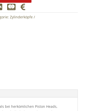



gorie:
Zylinderköpfe
als bei herkömlichen Piston Heads,