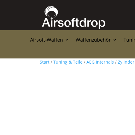
Airsoft-Waffen
Waffenzubehör
Tunin
Start
/
Tuning & Teile
/
AEG Internals
/
Zylinder