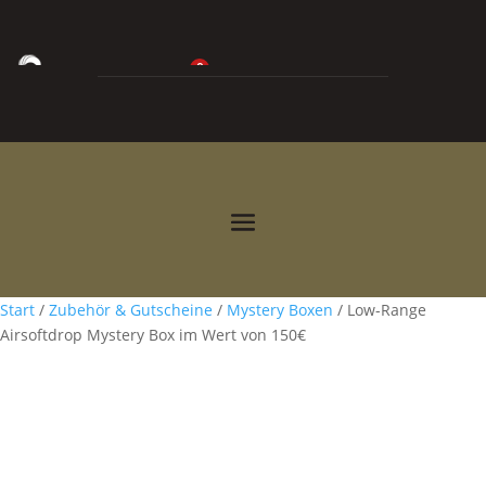
0
0,00
€



Start
/
Zubehör & Gutscheine
/
Mystery Boxen
/ Low-Range
Airsoftdrop Mystery Box im Wert von 150€