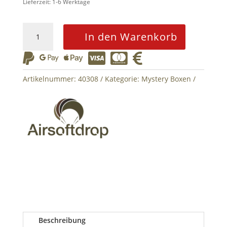
Lieferzeit: 1-6 Werktage
Low-
In den Warenkorb
Range
Airsoftdrop






Mystery
Box
Artikelnummer:
40308
Kategorie:
Mystery Boxen
im
Wert
von
150€
Menge
Beschreibung