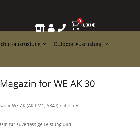
0
0,00
€



Schutzausrüstung
Outdoor Ausrüstung
Magazin for WE AK 30
wehr WE AK (AK PMC, AK47) mit einer
azin für zuverlässige Leistung und