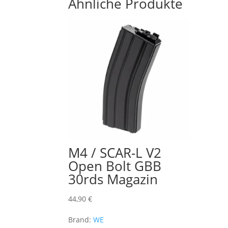
Ähnliche Produkte
M4 / SCAR-L V2
Open Bolt GBB
30rds Magazin
44,90
€
Brand:
WE