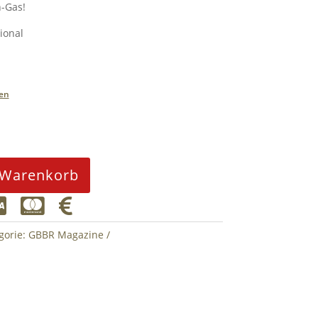
-Gas!
ional
en
 Warenkorb



gorie:
GBBR Magazine