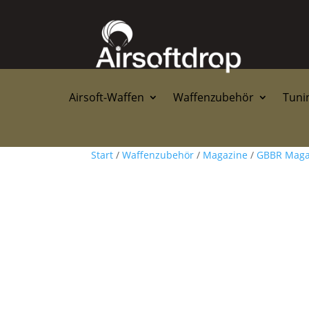
Airsoft-Waffen
Waffenzubehör
Tunin
Start
/
Waffenzubehör
/
Magazine
/
GBBR Maga