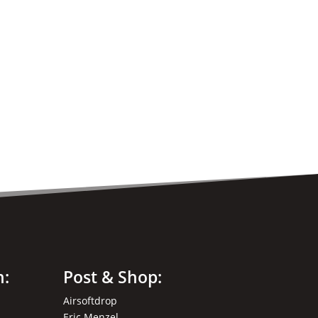
n:
Post & Shop:
Airsoftdrop
Eric Menzel