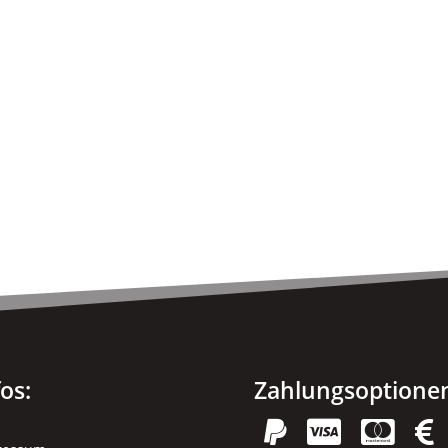
fos:
Zahlungsoptione



