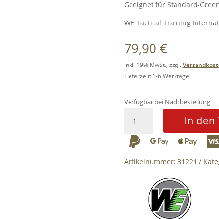
Geeignet für Standard-Green
WE Tactical Training Internat
79,90
€
inkl. 19% MwSt., zzgl.
Versandkost
Lieferzeit: 1-6 Werktage
Verfügbar bei Nachbestellung
AK
In den
GBBR
Gas



Magazin
for
Artikelnummer:
31221
Kate
WE
AK
30
BBs
Black