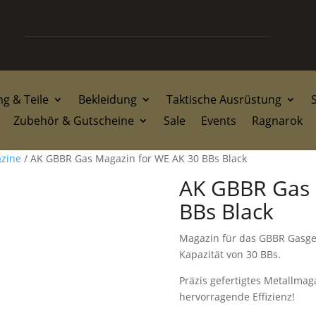
g & Teile
Bekleidung
Taktische Ausrüstung
Zubehör & Gutscheine
Sale
Events
Ragnarok
zine
/ AK GBBR Gas Magazin for WE AK 30 BBs Black
AK GBBR Gas 
BBs Black
Magazin für das GBBR Gasge
Kapazität von 30 BBs.
Präzis gefertigtes Metallmag
hervorragende Effizienz!