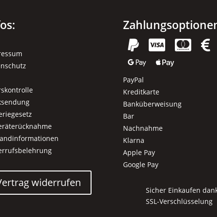
fos:
Zahlungsoptione




ressum


enschutz
PayPal
rskontrolle
Kreditkarte
ksendung
Banküberweisung
eriegesetz
Bar
geräterücknahme
Nachnahme
sandinformationen
Klarna
errufsbelehrung
Apple Pay
Google Pay
Vertrag widerrufen
Sicher Einkaufen dan
SSL-Verschlüsselung