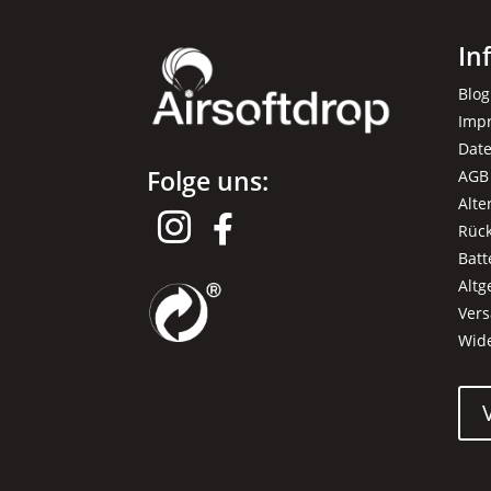
In
Blog
Imp
Dat
Folge uns:
AGB
Alte


Rüc
Batt
Alt
Ver
Wid