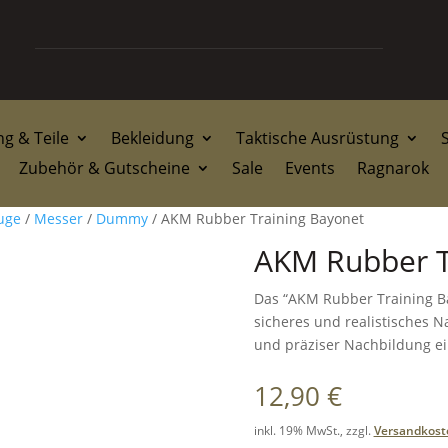
g & Teile
Bekleidung
Taktische Ausrüstung
Zubehör & Gutscheine
Sale
Events
Ragnarok
uge
/
Messer
/
Dummy
/ AKM Rubber Training Bayonet
AKM Rubber T
Das “AKM Rubber Training Bay
sicheres und realistisches
und präziser Nachbildung ei
12,90
€
inkl. 19% MwSt., zzgl.
Versandkost