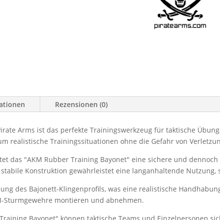
mationen
Rezensionen (0)
irate Arms ist das perfekte Trainingswerkzeug für taktische Übu
t, um realistische Trainingssituationen ohne die Gefahr von Verletz
tet das "AKM Rubber Training Bayonet" eine sichere und dennoch
stabile Konstruktion gewährleistet eine langanhaltende Nutzung, s
ung des Bajonett-Klingenprofils, was eine realistische Handhabu
AKM-Sturmgewehre montieren und abnehmen.
aining Bayonet" können taktische Teams und Einzelpersonen sic