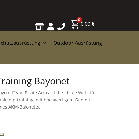
0
0,00
€



Schutzausrüstung
Outdoor Ausrüstung
raining Bayonet
onet” von Pirate Arms ist die ideale Wahl für
 Nahkampftraining, mit hochwertigem Gummi
nes AKM-Bajonetts.
en