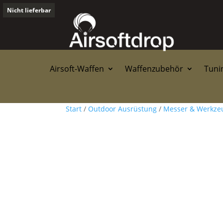
Nicht lieferbar
Airsoft-Waffen
Waffenzubehör
Tunin
Start
/
Outdoor Ausrüstung
/
Messer & Werkze