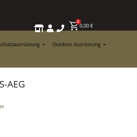
0
0,00
€



Schutzausrüstung
Outdoor Ausrüstung
 S-AEG
en