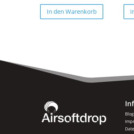
In den Warenkorb
I
In
Blog
Imp
Dat