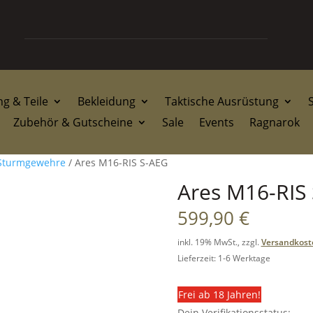
g & Teile
Bekleidung
Taktische Ausrüstung
Zubehör & Gutscheine
Sale
Events
Ragnarok
Sturmgewehre
/ Ares M16-RIS S-AEG
Ares M16-RIS
599,90
€
inkl. 19% MwSt., zzgl.
Versandkost
Lieferzeit: 1-6 Werktage
Frei ab 18 Jahren!
Dein Verifikationsstatus: