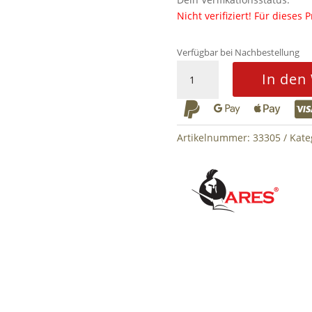
Nicht verifiziert!
Für dieses 
Verfügbar bei Nachbestellung
Ares
In den
M16-
RIS



S-
AEG
Artikelnummer:
33305
Kate
Menge