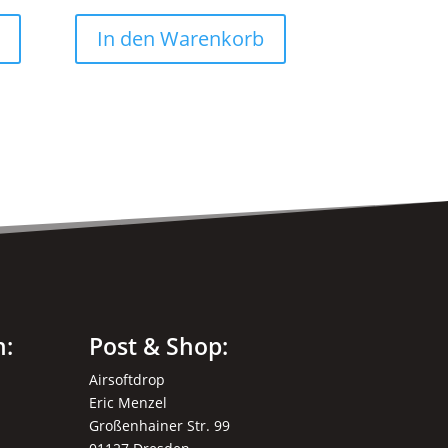
Dieses
Produkt
In den Warenkorb
weist
mehrere
Varianten
auf.
Die
Optionen
können
auf
der
Produktseite
gewählt
n:
Post & Shop:
werden
Airsoftdrop
Eric Menzel
Großenhainer Str. 99