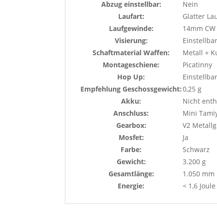
Abzug einstellbar:
Nein
Laufart:
Glatter La
Laufgewinde:
14mm CW
Visierung:
Einstellba
Schaftmaterial Waffen:
Metall + K
Montageschiene:
Picatinny
Hop Up:
Einstellba
Empfehlung Geschossgewicht:
0,25 g
Akku:
Nicht enth
Anschluss:
Mini Tami
Gearbox:
V2 Metall
Mosfet:
Ja
Farbe:
Schwarz
Gewicht:
3.200 g
Gesamtlänge:
1.050 mm
Energie:
< 1,6 Joule