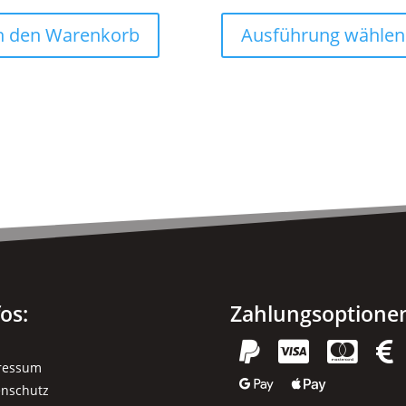
594,90 €
493,90 €.
n den Warenkorb
Ausführung wählen
fos:
Zahlungsoptione




ressum


enschutz