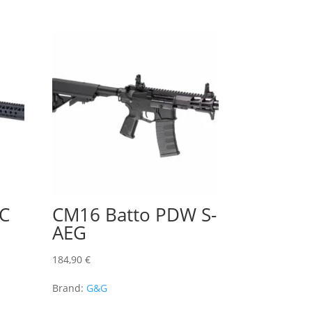
-C
CM16 Batto PDW S-
AEG
184,90
€
Brand:
G&G