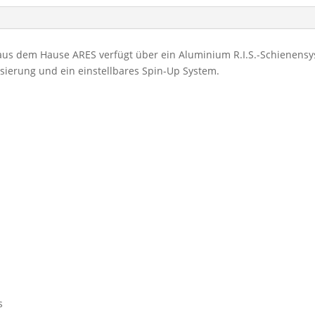
aus dem Hause ARES verfügt über ein Aluminium R.I.S.-Schienensyst
isierung und ein einstellbares Spin-Up System.
s