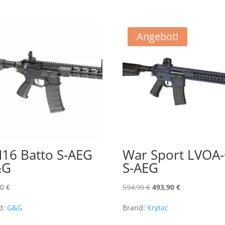
Angebot!
16 Batto S-AEG
War Sport LVOA
&G
S-AEG
Ursprünglicher
Aktueller
90
€
594,90
€
493,90
€
Preis
Preis
d:
G&G
Brand:
Krytac
war:
ist: