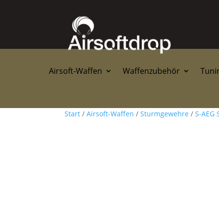
Airsoft-Waffen
Waffenzubehör
Tunin
Start
/
Airsoft-Waffen
/
Sturmgewehre
/
S-AEG 