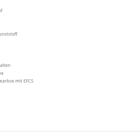
uf
r
unststoff
r
alten
ya
gearbox mit EFCS