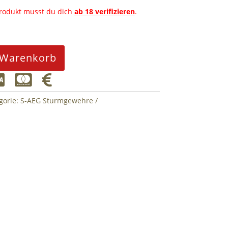
Produkt musst du dich
ab 18 verifizieren
.
 Warenkorb



gorie:
S-AEG Sturmgewehre