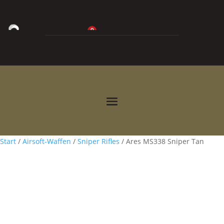
0
0,00
€



Start
/
Airsoft-Waffen
/
Sniper Rifles
/ Ares MS338 Sniper Tan