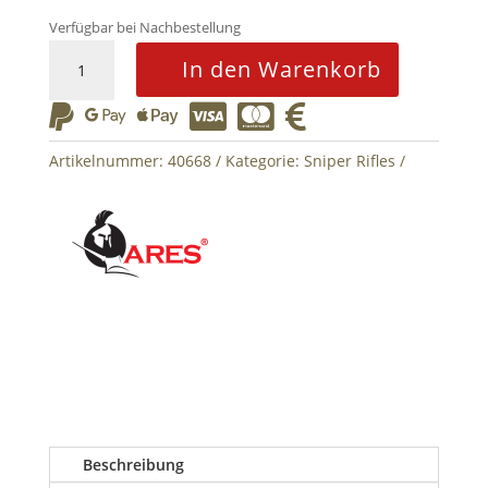
Verfügbar bei Nachbestellung
Ares
In den Warenkorb
MS338
Sniper






Tan
Menge
Artikelnummer:
40668
Kategorie:
Sniper Rifles
Beschreibung