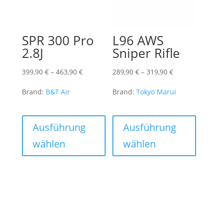
der
Produk
gewähl
SPR 300 Pro
L96 AWS
werde
2.8J
Sniper Rifle
Preisspanne:
Preisspanne:
399,90
€
–
463,90
€
289,90
€
–
319,90
€
399,90 €
289,90 €
Brand:
B&T Air
Brand:
Tokyo Marui
bis
bis
463,90 €
319,90 €
Dieses
Dieses
Produkt
Produk
Ausführung
Ausführung
weist
weist
wählen
wählen
mehrere
mehre
Varianten
Varian
auf.
auf.
Die
Die
Optionen
Optio
können
könne