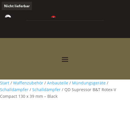
Nicht lieferbar
0
0,00
€



Start
/
Waffenzubehör
/
Anbauteile
/
Mündungsgeräte
/
Schalldämpfer
/
Schalldämpfer
/ QD Supressor B&T Rotex-V
Compact 130 x 39 mm – Black