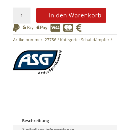
QD
In den Warenkorb
Supressor
B&T






Rotex-
V
Artikelnummer:
27756
Kategorie:
Schalldämpfer
Compact
130
x
39
mm
-
Black
Menge
Beschreibung
Zusätzliche Informationen