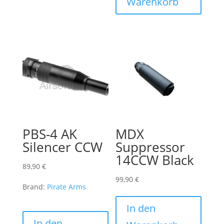
Warenkorb
PBS-4 AK
MDX
Silencer CCW
Suppressor
14CCW Black
89,90
€
99,90
€
Brand:
Pirate Arms
In den
In den