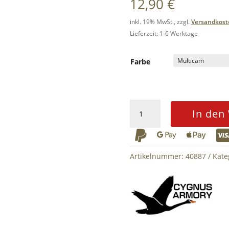
12,90
€
inkl. 19% MwSt., zzgl.
Versandkost
Lieferzeit: 1-6 Werktage
Farbe
Balaclava
In den
/
Sturmhaube



CYGNUS
ARMORY
Artikelnummer:
40887
Kate
Menge