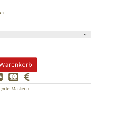
en
 Warenkorb



gorie:
Masken