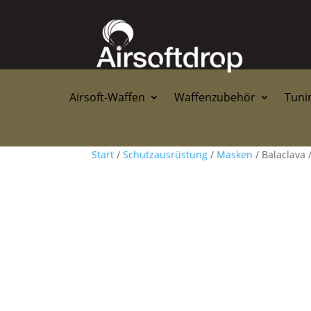
Airsoft-Waffen
Waffenzubehör
Tunin
Start
/
Schutzausrüstung
/
Masken
/ Balaclav