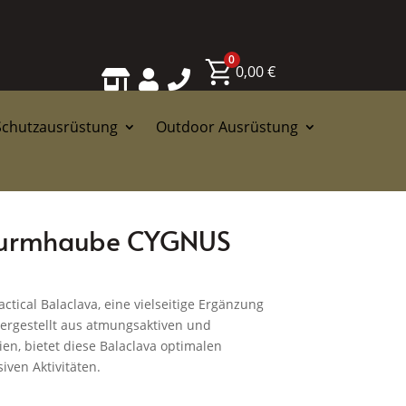
0
0,00
€



Schutzausrüstung
Outdoor Ausrüstung
Sturmhaube CYGNUS
ctical Balaclava, eine vielseitige Ergänzung
ergestellt aus atmungsaktiven und
en, bietet diese Balaclava optimalen
iven Aktivitäten.