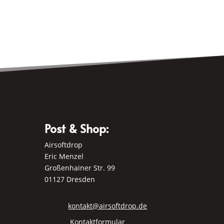
Varianten
auf.
Die
Optionen
können
auf
der
Produktseite
gewählt
Post & Shop:
werden
Airsoftdrop
Eric Menzel
Großenhainer Str. 99
01127 Dresden
kontakt@airsoftdrop.de
Kontaktformular