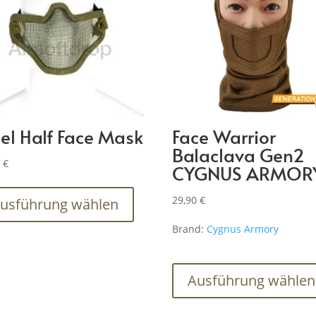
eel Half Face Mask
Face Warrior
Balaclava Gen2
0
€
CYGNUS ARMOR
Dieses
Produkt
29,90
€
usführung wählen
weist
Brand:
Cygnus Armory
mehrere
Varianten
auf.
Ausführung wählen
Die
Optionen