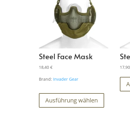
Steel Face Mask
St
18,40
€
17,9
Brand:
Invader Gear
A
Dieses
Produkt
Ausführung wählen
weist
mehrere
Varianten
auf.