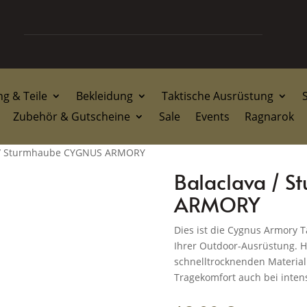
g & Teile
Bekleidung
Taktische Ausrüstung
Zubehör & Gutscheine
Sale
Events
Ragnarok
a / Sturmhaube CYGNUS ARMORY
Balaclava / 
ARMORY
Dies ist die Cygnus Armory Ta
Ihrer Outdoor-Ausrüstung. H
schnelltrocknenden Materiali
Tragekomfort auch bei intens