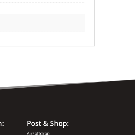
n:
Post & Shop:
Airsoftdrop