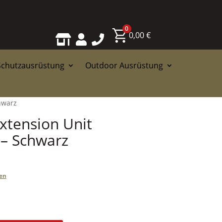
0
0,00
€



Schutzausrüstung
Outdoor Ausrüstung
hwarz
xtension Unit
– Schwarz
en