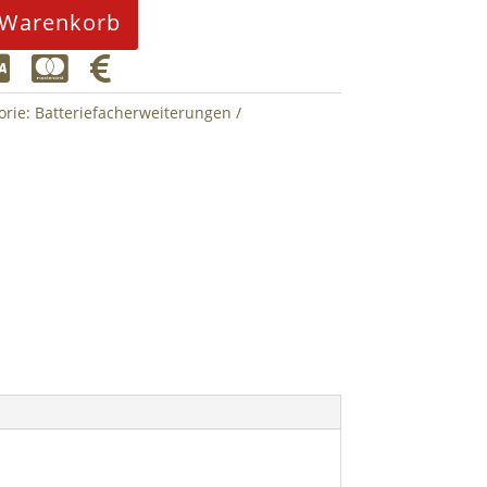
 Warenkorb



orie:
Batteriefacherweiterungen