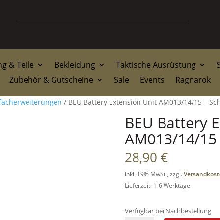
g & Teile
Bekleidung
Taktische Ausrüstung
Zubehör & Gutscheine
Sale
Events
Ragnarok
efacherweiterungen
/ BEU Battery Extension Unit AM013/14/15 – Sc
BEU Battery E
AM013/14/15 
28,90
€
inkl. 19% MwSt., zzgl.
Versandkost
Lieferzeit: 1-6 Werktage
Verfügbar bei Nachbestellung