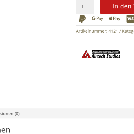
BEU
In den
Battery
Extension



Unit
AM013/14/15
Artikelnummer:
4121
Kateg
-
Schwarz
Menge
sionen (0)
nen