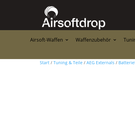
Airsoft-Waffen
Waffenzubehör
Tunin
Start
/
Tuning & Teile
/
AEG Externals
/
Batteri