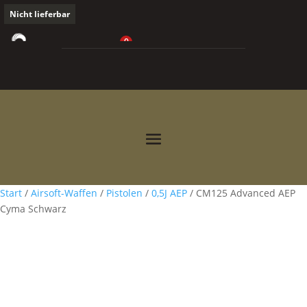
Nicht lieferbar
0
0,00
€



Start
/
Airsoft-Waffen
/
Pistolen
/
0,5J AEP
/ CM125 Advanced AEP
Cyma Schwarz