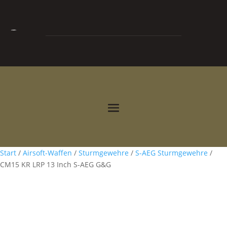
0
0,00
€



Start
/
Airsoft-Waffen
/
Sturmgewehre
/
S-AEG Sturmgewehre
/
CM15 KR LRP 13 Inch S-AEG G&G