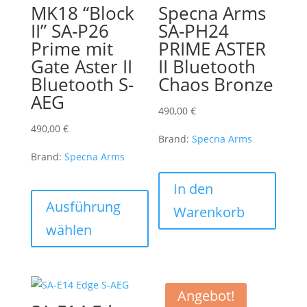
MK18 “Block
Specna Arms
II” SA-P26
SA-PH24
Prime mit
PRIME ASTER
Gate Aster II
II Bluetooth
Bluetooth S-
Chaos Bronze
AEG
490,00
€
490,00
€
Brand:
Specna Arms
Brand:
Specna Arms
Dieses
In den
Produkt
Ausführung
Warenkorb
weist
wählen
mehrere
Varianten
auf.
Die
Angebot!