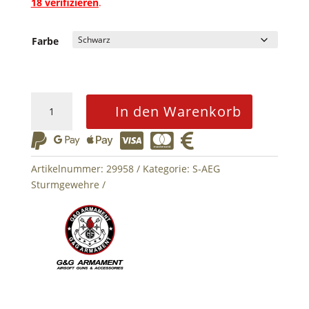
18 verifizieren
.
Farbe
CM15
In den Warenkorb
KR
LRP






13
Inch
Artikelnummer:
29958
Kategorie:
S-AEG
S-
Sturmgewehre
AEG
G&G
Menge