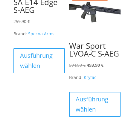
SA-E14 Edge
Optionen
S-AEG
können
auf
259,90
€
der
Produktseite
Brand:
Specna Arms
gewählt
War Sport
Dieses
werden
LVOA-C S-AEG
Produkt
Ausführung
weist
wählen
Ursprünglicher
Aktueller
594,90
€
493,90
€
mehrere
Preis
Preis
Varianten
Brand:
Krytac
war:
ist:
auf.
594,90 €
493,90 €.
Dieses
Die
Produk
Ausführung
Optionen
weist
können
wählen
mehre
auf
Varian
der
auf.
Produktseite