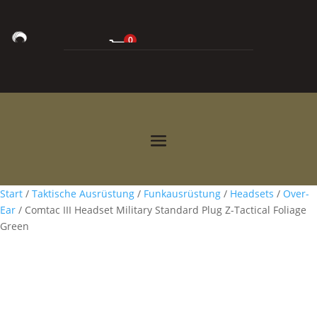
0
0,00
€



Start
/
Taktische Ausrüstung
/
Funkausrüstung
/
Headsets
/
Over-
Ear
/ Comtac III Headset Military Standard Plug Z-Tactical Foliage
Green