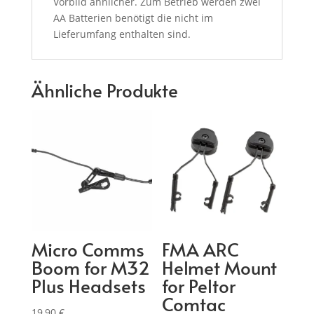
Vorbild ähnlicher. Zum Betrieb werden zwei
AA Batterien benötigt die nicht im
Lieferumfang enthalten sind.
Ähnliche Produkte
Micro Comms
FMA ARC
Boom for M32
Helmet Mount
Plus Headsets
for Peltor
Comtac
19,90
€