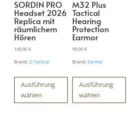
SORDIN PRO
M32 Plus
werde
Headset 2026
Tactical
Replica mit
Hearing
räumlichem
Protection
Hören
Earmor
149,90
€
99,90
€
Brand:
Z-Tactical
Brand:
Earmor
Dieses
Dieses
Produkt
Produk
Ausführung
Ausführung
weist
weist
wählen
wählen
mehrere
mehre
Varianten
Varian
auf.
auf.
Die
Die
Optionen
Optio
können
könne