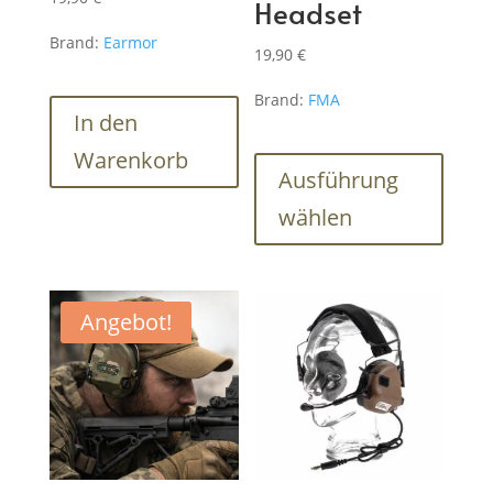
Headset
Brand:
Earmor
19,90
€
Brand:
FMA
In den
Dieses
Warenkorb
Produk
Ausführung
weist
wählen
mehre
Varian
auf.
Die
Angebot!
Optio
könne
auf
der
Produk
gewähl