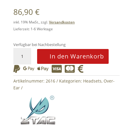
86,90
€
inkl. 19% MwSt., zzgl.
Versandkosten
Lieferzeit: 1-6 Werktage
Verfügbar bei Nachbestellung
Comtac
In den Warenkorb
III
Headset






Military
Standard
Artikelnummer:
2616
Kategorien:
Headsets
,
Over-
Plug
Ear
Z-
Tactical
Foliage
Green
Menge