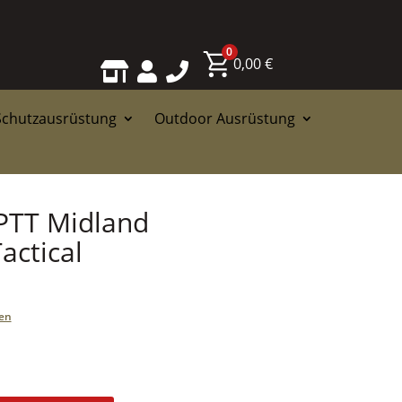
0
0,00
€



Schutzausrüstung
Outdoor Ausrüstung
PTT Midland
actical
en