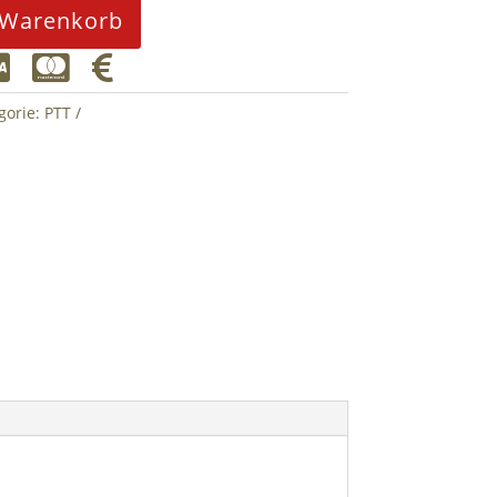
 Warenkorb



gorie:
PTT