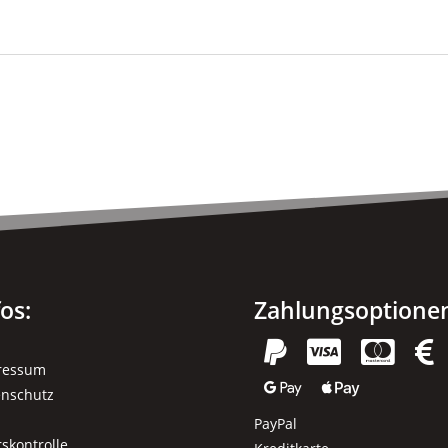
fos:
Zahlungsoptione




ressum


enschutz
PayPal
rskontrolle