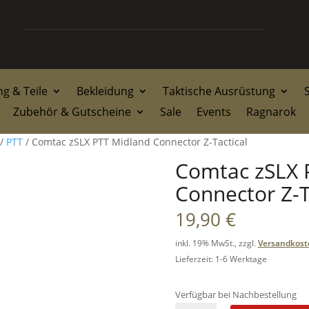
g & Teile
Bekleidung
Taktische Ausrüstung
Zubehör & Gutscheine
Sale
Events
Ragnarok
/
PTT
/ Comtac zSLX PTT Midland Connector Z-Tactical
Comtac zSLX 
Connector Z-T
19,90
€
inkl. 19% MwSt., zzgl.
Versandkost
Lieferzeit: 1-6 Werktage
Verfügbar bei Nachbestellung