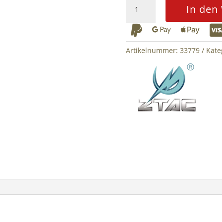
Comtac
In den
zSLX
PTT



Midland
Connector
Artikelnummer:
33779
Kate
Z-
Tactical
Menge