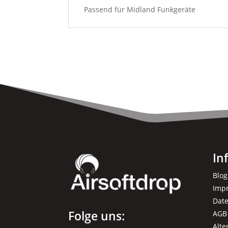
Passend für Midland Funkgeräte
In
Blog
Imp
Dat
Folge uns:
AGB
Alte