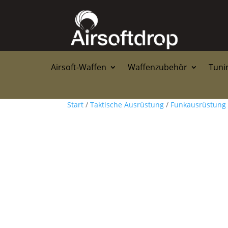
Airsoft-Waffen
Waffenzubehör
Tunin
Start
/
Taktische Ausrüstung
/
Funkausrüstung