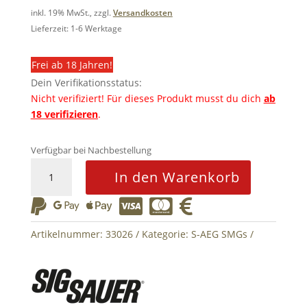
inkl. 19% MwSt., zzgl.
Versandkosten
Lieferzeit: 1-6 Werktage
Frei ab 18 Jahren!
Dein Verifikationsstatus:
Nicht verifiziert!
Für dieses Produkt musst du dich
ab
18 verifizieren
.
Verfügbar bei Nachbestellung
Custom
In den Warenkorb
Sig
Sauer






PF
MPX
Artikelnummer:
33026
Kategorie:
S-AEG SMGs
JW
TTI
Carbon
S-