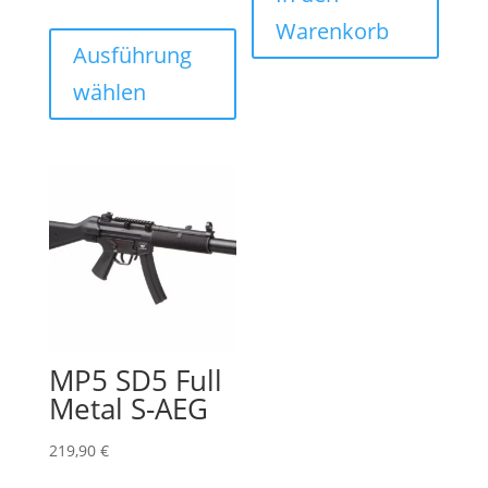
354,90 €
Dieses
Warenkorb
Produkt
Ausführung
weist
wählen
mehrere
Varianten
auf.
Die
Optionen
können
auf
der
Produktseite
gewählt
MP5 SD5 Full
werden
Metal S-AEG
219,90
€