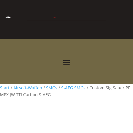
0
0,00
€



Start
/
Airsoft-Waffen
/
SMGs
/
S-AEG SMGs
/ Custom Sig Sauer PF
MPX JW TTI Carbon S-AEG