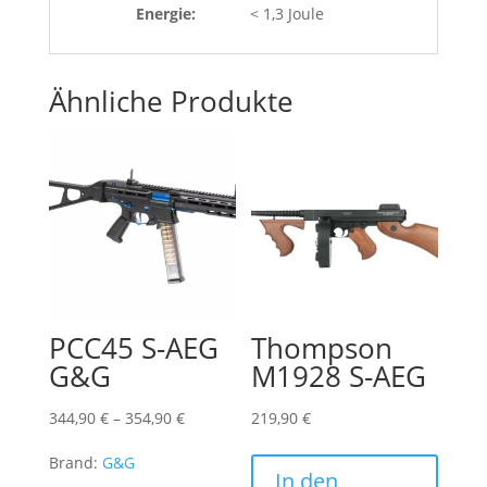
Energie:
< 1,3 Joule
Ähnliche Produkte
PCC45 S-AEG
Thompson
G&G
M1928 S-AEG
Preisspanne:
344,90
€
–
354,90
€
219,90
€
344,90 €
Brand:
G&G
bis
In den