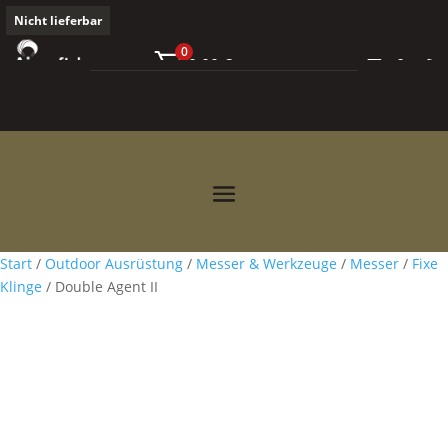
Nicht lieferbar
0
0,00
€



Start
/
Outdoor Ausrüstung
/
Messer & Werkzeuge
/
Messer
/
Fixe
Klinge
/ Double Agent II