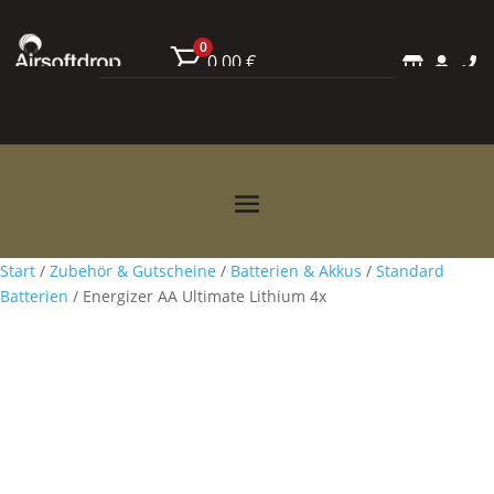
0
0,00
€



Start
/
Zubehör & Gutscheine
/
Batterien & Akkus
/
Standard
Batterien
/ Energizer AA Ultimate Lithium 4x