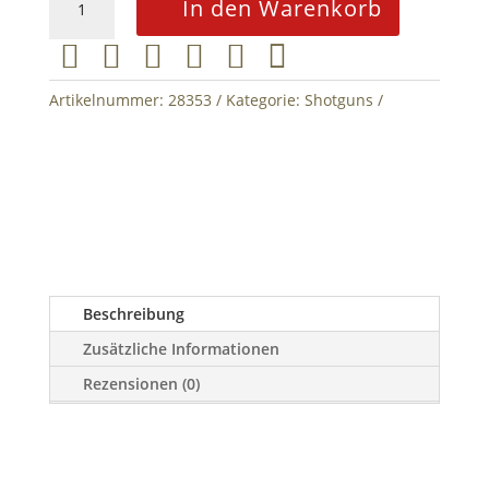
In den Warenkorb
B-
10






Gas
Shotgun
Artikelnummer:
28353
Kategorie:
Shotguns
G&G
Menge
Beschreibung
Zusätzliche Informationen
Rezensionen (0)