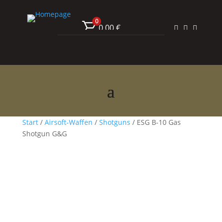
0
0,00
€



Start
/
Airsoft-Waffen
/
Shotguns
/ ESG B-10 Gas
Shotgun G&G