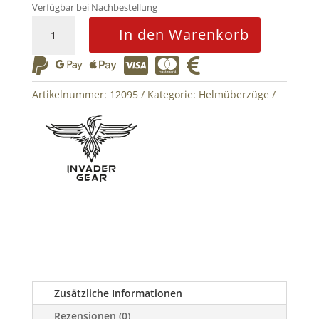
Verfügbar bei Nachbestellung
FAST
In den Warenkorb
Helmet
Cover






-
Navy
Artikelnummer:
12095
Kategorie:
Helmüberzüge
Menge
Zusätzliche Informationen
Rezensionen (0)