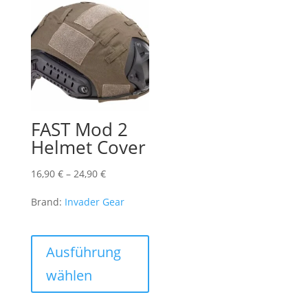
FAST Mod 2
Helmet Cover
Preisspanne:
16,90
€
–
24,90
€
16,90 €
Brand:
Invader Gear
bis
24,90 €
Dieses
Produkt
Ausführung
weist
wählen
mehrere
Varianten