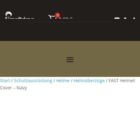
0
0,00
€



Start
/
Schutzausrüstung
/
Helme
/
Helmüberzüge
/ FAST Helmet
Cover – Navy