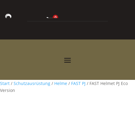
0
0,00
€



Start
/
Schutzausrüstung
/
Helme
/
FAST PJ
/ FAST Helmet PJ Eco
Version