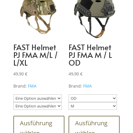
FAST Helmet
FAST Helmet
PJ FMA M/L /
PJ FMA M / L
L/XL
OD
49,90
€
49,90
€
Brand:
FMA
Brand:
FMA
Dieses
Dieses
Produkt
Produk
Ausführung
Ausführung
weist
weist