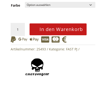
Farbe
FAST
In den Warenkorb
Helmet
PJ






Eco
Version
Artikelnummer:
25493
Kategorie:
FAST PJ
Menge