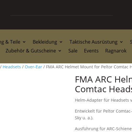
g & Teile
Bekleidung
Taktische Ausrüstung
Zubehör & Gutscheine
Sale
Events
Ragnarok
/
Headsets
/
Over-Ear
/ FMA ARC Helmet Mount for Peltor Comtac 
FMA ARC Helm
Comtac Head
Helm-Adapter für Headsets 
Entwickelt für Peltor Comta
Sky u. a.).
Ausführung für ARC-Schiene