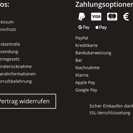
fos:
Zahlungsoptione




ressum


enschutz
PayPal
rskontrolle
Kreditkarte
ksendung
Banküberweisung
eriegesetz
Bar
geräterücknahme
Nachnahme
sandinformationen
Klarna
errufsbelehrung
Apple Pay
Google Pay
Vertrag widerrufen
Sicher Einkaufen dan
SSL-Verschlüsselung