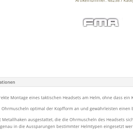
Artikelnummer:
48258
Kate
Peltor
Comtac
Headset
Menge
mationen
rekte Montage eines taktischen Headsets am Helm, ohne dass ein Ko
e Ohrmuscheln optimal der Kopfform an und gewährleisten einen 
t Metallhaken ausgestattet, die die Ohrmuscheln des Headsets sich
assgenau in die Aussparungen bestimmter Helmtypen eingesetzt wer