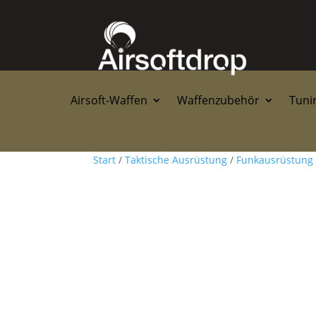
Airsoft-Waffen
Waffenzubehör
Tunin
Start
/
Taktische Ausrüstung
/
Funkausrüstung