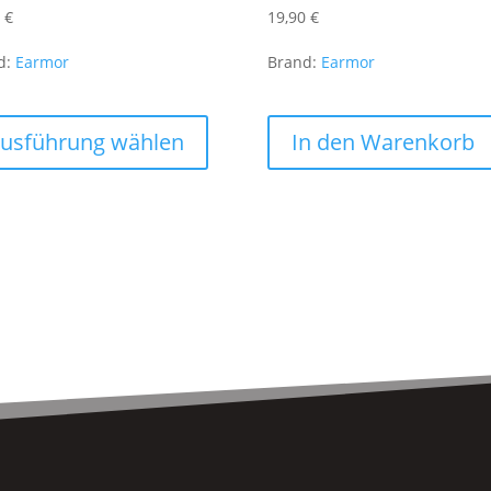
0
€
19,90
€
d:
Earmor
Brand:
Earmor
Dieses
Produkt
usführung wählen
In den Warenkorb
weist
mehrere
Varianten
auf.
Die
Optionen
können
auf
der
Produktseite
gewählt
werden