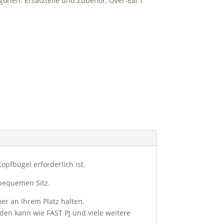
gorien:
Ersatzteile und Zubehör
,
Over-Ear
pfbügel erforderlich ist.
bequemen Sitz.
er an ihrem Platz halten.
den kann wie FAST PJ und viele weitere