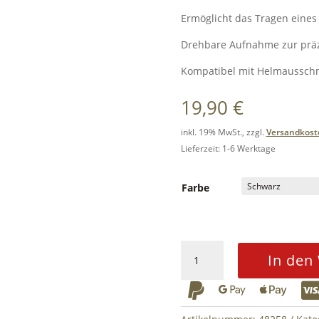
Ermöglicht das Tragen eines
Drehbare Aufnahme zur präz
Kompatibel mit Helmausschn
19,90
€
inkl. 19% MwSt., zzgl.
Versandkost
Lieferzeit: 1-6 Werktage
Farbe
FMA
In den
ARC
Helmet



Mount
for