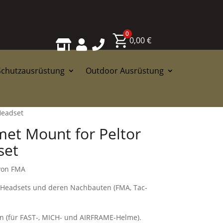
0
0,00
€



Schutzausrüstung
Outdoor Ausrüstung
Headset
et Mount for Peltor
set
von FMA
c-Headsets und deren Nachbauten (FMA, Tac-
n (für FAST-, MICH- und AIRFRAME-Helme).