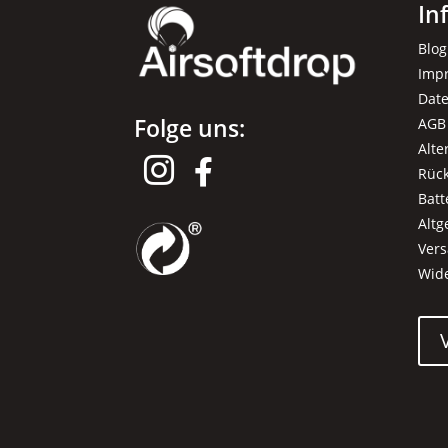
In
werden
Blog
Imp
Dat
Folge uns:
AGB
Alte


Rüc
Batt
Alt
Ver
Wid