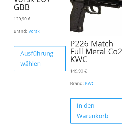
GBB
können
auf
auf
der
129,90
€
der
Produk
Produktseite
gewähl
Brand:
Vorsk
gewählt
werde
P226 Match
Dieses
werden
Full Metal Co2
Produkt
Ausführung
KWC
weist
wählen
mehrere
149,90
€
Varianten
auf.
Brand:
KWC
Die
Optionen
In den
können
auf
Warenkorb
der
Produktseite