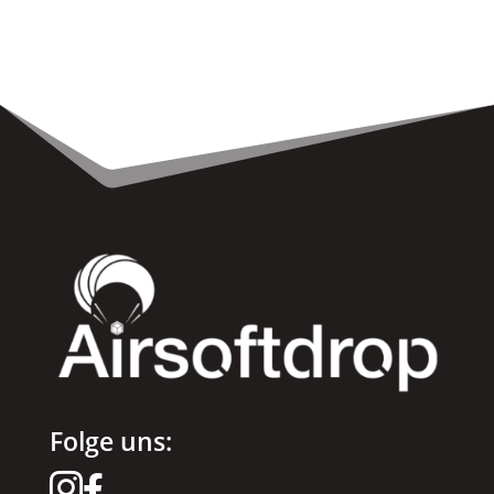
gewählt
werden
Folge uns:

