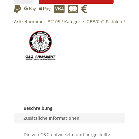
MS






GBB
G&G
Artikelnummer:
32105
Kategorie:
GBB/Co2 Pistolen
Menge
Beschreibung
Zusätzliche Informationen
Die von G&G entwickelte und hergestellte