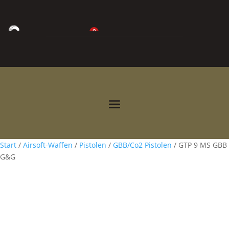
0
0,00
€



Start
/
Airsoft-Waffen
/
Pistolen
/
GBB/Co2 Pistolen
/ GTP 9 MS GBB
G&G