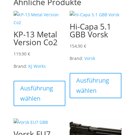
Ähnliche Produkte
Hi-Capa 5.1
KP-13 Metal
GBB Vorsk
Version Co2
154,90
€
119,90
€
Brand:
Vorsk
Brand:
KJ Works
Dieses
Dieses
Produk
Ausführung
Produkt
weist
Ausführung
wählen
weist
mehre
wählen
mehrere
Varian
Varianten
auf.
auf.
Die
Die
Optio
Vorsk EU7
Optionen
könne