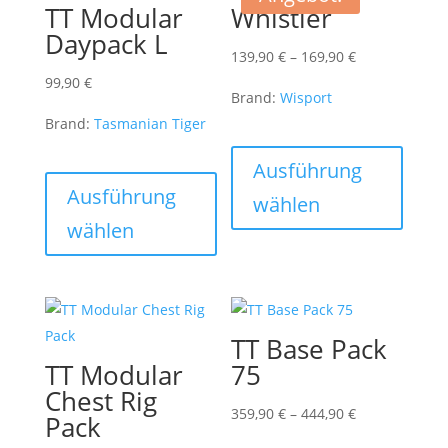
TT Modular
Whistler
Daypack L
Preisspanne:
139,90
€
–
169,90
€
139,90 €
99,90
€
Brand:
Wisport
bis
Brand:
Tasmanian Tiger
169,90 €
Dieses
Dieses
Produk
Ausführung
Produkt
weist
Ausführung
wählen
weist
mehre
wählen
mehrere
Varian
Varianten
auf.
auf.
Die
Die
Optio
TT Base Pack
Optionen
könne
TT Modular
75
können
auf
Chest Rig
auf
der
Preisspanne:
359,90
€
–
444,90
€
Pack
der
Produk
359,90 €