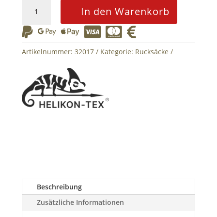
HELIKON
In den Warenkorb
AMBUSH
Backpack






Cordura®
22.8
Artikelnummer:
32017
Kategorie:
Rucksäcke
L
Menge
Beschreibung
Zusätzliche Informationen