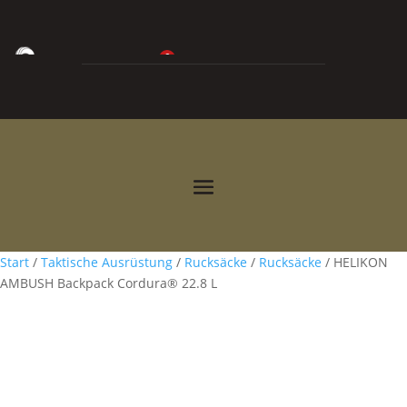
0
0,00
€



Start
/
Taktische Ausrüstung
/
Rucksäcke
/
Rucksäcke
/ HELIKON
AMBUSH Backpack Cordura® 22.8 L