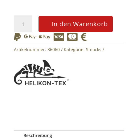
HELIKON
In den Warenkorb
Jacket
SAS






Smock
DuraCanvas®
Artikelnummer:
36060
Kategorie:
Smocks
Taiga
Green
Menge
Beschreibung