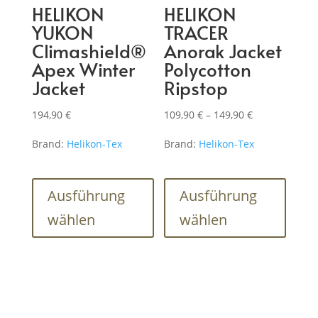
HELIKON
HELIKON
YUKON
TRACER
Climashield®
Anorak Jacket
Apex Winter
Polycotton
Jacket
Ripstop
Preisspanne:
194,90
€
109,90
€
–
149,90
€
109,90 €
Brand:
Helikon-Tex
Brand:
Helikon-Tex
bis
149,90 €
Dieses
Dieses
Produkt
Produk
Ausführung
Ausführung
weist
weist
wählen
wählen
mehrere
mehre
Varianten
Varian
auf.
auf.
Die
Die
Optionen
Optio