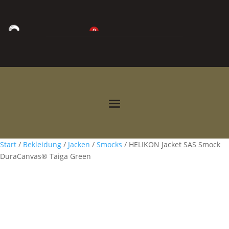
0
0,00
€



Start
/
Bekleidung
/
Jacken
/
Smocks
/ HELIKON Jacket SAS Smock
DuraCanvas® Taiga Green