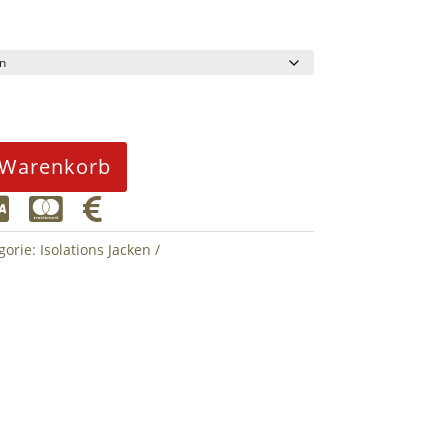
 Warenkorb



gorie:
Isolations Jacken