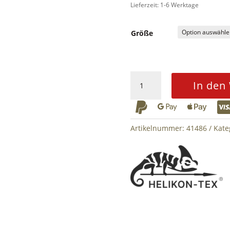
Lieferzeit: 1-6 Werktage
Größe
HELIKON
In den
Wolfhound
Jacke



Menge
Artikelnummer:
41486
Kate