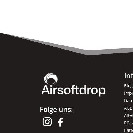
In
Blog
Imp
Dat
Folge uns:
AGB
Alte


Rüc
Batt