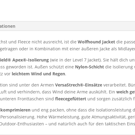
mationen
st und Fleece nicht ausreicht, ist die
Wolfhound Jacket
die passe
getragen oder in Kombination mit einer äußeren Jacke als Midlaye
ield® Apex®-Isolierung
(wie in der Level 7 Jacket). Sie hält dic
ass geworden ist. Außen schützt eine
Nylon-Schicht
die Isolierung
tz vor
leichtem Wind und Regen
.
ation sind unter den Armen
VersaStrech®-Einsätze
verarbeitet. Bü
Luft und verhindern, dass Wind deine Arme auskühlt. Ein
weich ge
 unteren Fronttaschen sind
fleecegefüttert
und sorgen zusätzlich 
k komprimieren
und eng packen, ohne dass die Isolationsleistung d
 Personalisierung. Hohe Wärmeleistung, gute Atmungsaktivität, ge
Outdoor-Enthusiasten – und natürlich auch für den taktischen Eins