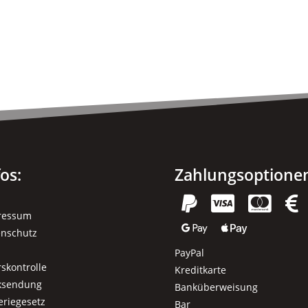
fos:
Zahlungsoptione




ressum


enschutz
PayPal
rskontrolle
Kreditkarte
ksendung
Banküberweisung
eriegesetz
Bar