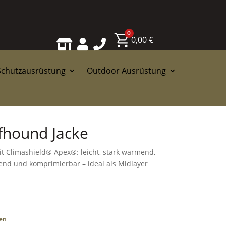
0
0,00
€



Schutzausrüstung
Outdoor Ausrüstung
hound Jacke
it Climashield® Apex®: leicht, stark wärmend,
nend und komprimierbar – ideal als Midlayer
en