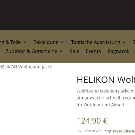
g & Teile
Bekleidung
Taktische Ausrüstung
Zubehör & Gutscheine
Sale
Events
Ragnarok
HELIKON Wolfhound Jacke
HELIKON Wolf
Wolfhound Isolationsjacke m
atmungsaktiv, schnell trock
für Outdoor und Airsoft.
124,90
€
inkl. 19% MwSt., zzgl.
Versandkost