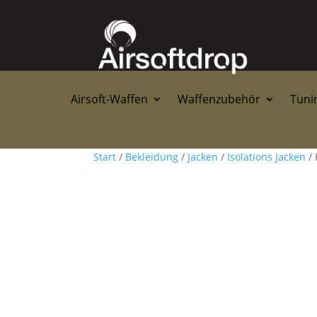
Airsoft-Waffen
Waffenzubehör
Tunin
Start
/
Bekleidung
/
Jacken
/
Isolations Jacken
/ 