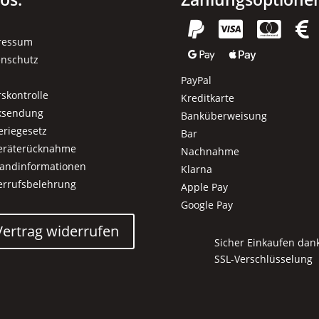




ressum


enschutz
PayPal
rskontrolle
Kreditkarte
ksendung
Banküberweisung
eriegesetz
Bar
geräterücknahme
Nachnahme
sandinformationen
Klarna
errufsbelehrung
Apple Pay
Google Pay
Vertrag widerrufen
Sicher Einkaufen dan
SSL-Verschlüsselung