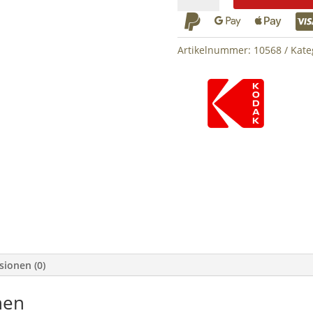
5x



Menge
Artikelnummer:
10568
Kate
sionen (0)
nen