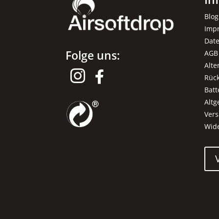
Blog
Imp
Dat
Folge uns:
AGB
Alte


Rüc
Batt
Alt
Ver
Wid