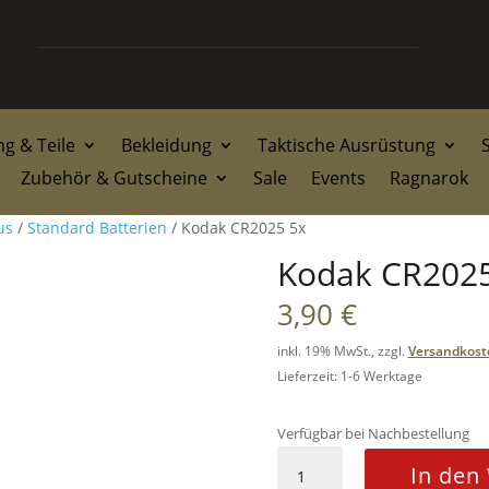
g & Teile
Bekleidung
Taktische Ausrüstung
Zubehör & Gutscheine
Sale
Events
Ragnarok
us
/
Standard Batterien
/ Kodak CR2025 5x
Kodak CR2025
3,90
€
inkl. 19% MwSt., zzgl.
Versandkost
Lieferzeit: 1-6 Werktage
Verfügbar bei Nachbestellung
Kodak
In den
CR2025