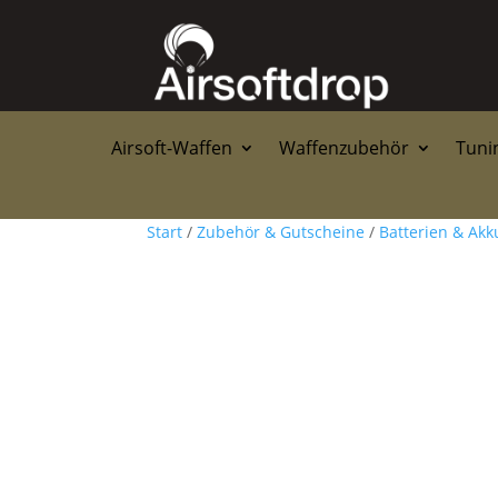
Airsoft-Waffen
Waffenzubehör
Tunin
Start
/
Zubehör & Gutscheine
/
Batterien & Akk