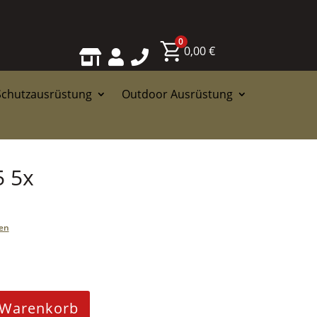
0
0,00
€



Schutzausrüstung
Outdoor Ausrüstung
 5x
en
 Warenkorb