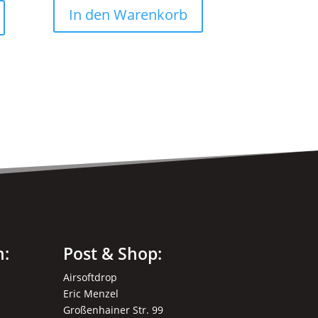
In den Warenkorb
n:
Post & Shop:
Airsoftdrop
Eric Menzel
Großenhainer Str. 99