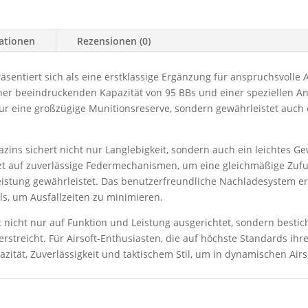
mationen
Rezensionen (0)
sentiert sich als eine erstklassige Ergänzung für anspruchsvolle A
einer beeindruckenden Kapazität von 95 BBs und einer speziellen A
nur eine großzügige Munitionsreserve, sondern gewährleistet auch 
zins sichert nicht nur Langlebigkeit, sondern auch ein leichtes G
zt auf zuverlässige Federmechanismen, um eine gleichmäßige Zufuh
Leistung gewährleistet. Das benutzerfreundliche Nachladesystem er
s, um Ausfallzeiten zu minimieren.
t nicht nur auf Funktion und Leistung ausgerichtet, sondern besti
rstreicht. Für Airsoft-Enthusiasten, die auf höchste Standards ihr
ität, Zuverlässigkeit und taktischem Stil, um in dynamischen Airso