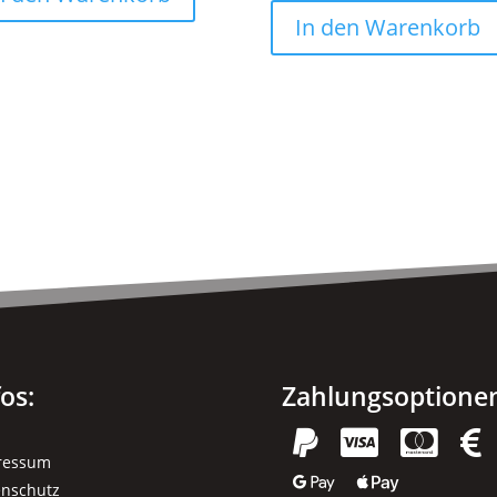
In den Warenkorb
fos:
Zahlungsoptione




ressum


enschutz