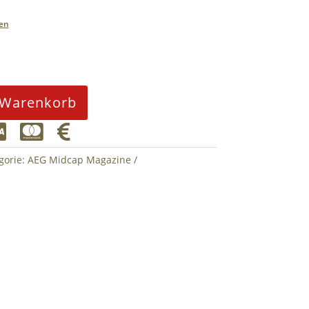
en
 Warenkorb



gorie:
AEG Midcap Magazine