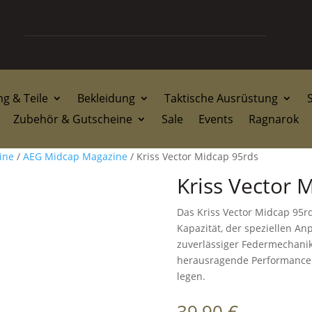
g & Teile
Bekleidung
Taktische Ausrüstung
Zubehör & Gutscheine
Sale
Events
Ragnarok
ine
/
AEG Midcap Magazine
/ Kriss Vector Midcap 95rds
Kriss Vector 
Das Kriss Vector Midcap 95r
Kapazität, der speziellen An
zuverlässiger Federmechanik 
herausragende Performance 
legen.