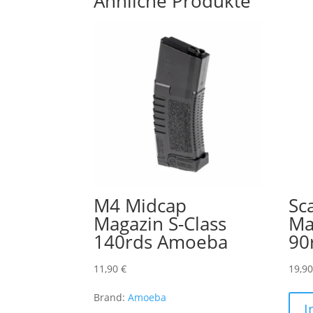
Ähnliche Produkte
M4 Midcap
Sc
Magazin S-Class
Ma
140rds Amoeba
90
11,90
€
19,9
Brand:
Amoeba
I