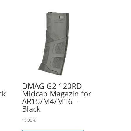
DMAG G2 120RD
ck
Midcap Magazin for
AR15/M4/M16 –
Black
19,90
€