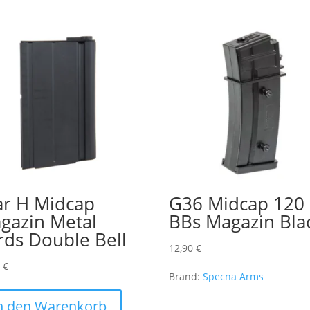
ar H Midcap
G36 Midcap 120
gazin Metal
BBs Magazin Bla
rds Double Bell
12,90
€
0
€
Brand:
Specna Arms
n den Warenkorb