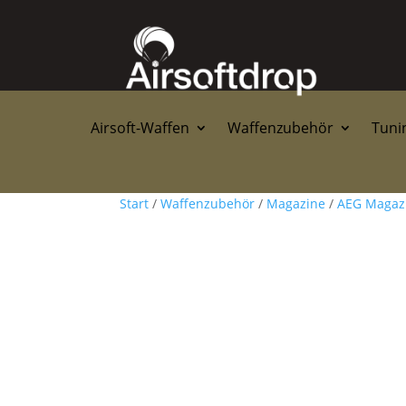
Airsoft-Waffen
Waffenzubehör
Tunin
Start
/
Waffenzubehör
/
Magazine
/
AEG Magaz