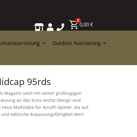
0
0,00
€



Schutzausrüstung
Outdoor Ausrüstung
Midcap 95rds
ds Magazin setzt mit seiner großzügigen
passung an das Kriss Vector-Design und
neue Maßstäbe für Airsoft-Spieler, die auf
und taktische Anpassungsfähigkeit Wert