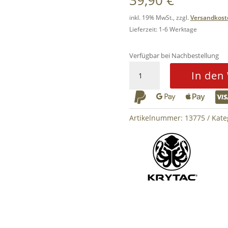
39,90
€
inkl. 19% MwSt., zzgl.
Versandkost
Lieferzeit: 1-6 Werktage
Verfügbar bei Nachbestellung
Kriss
In den
Vector
Midcap



95rds
Menge
Artikelnummer:
13775
Kate