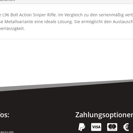
e L96 Bolt Action Sniper Rifle. Im Vergleich zu den serienmäßig ver
iese Metallvariante eine ideale Lösung. Sie ermöglicht den Austausc
erlässigkeit.
fos:
Zahlungsoptione




ressum