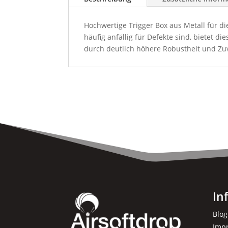
Hochwertige Trigger Box aus Metall für di
häufig anfällig für Defekte sind, bietet d
durch deutlich höhere Robustheit und Zuv
In
Blog
Imp