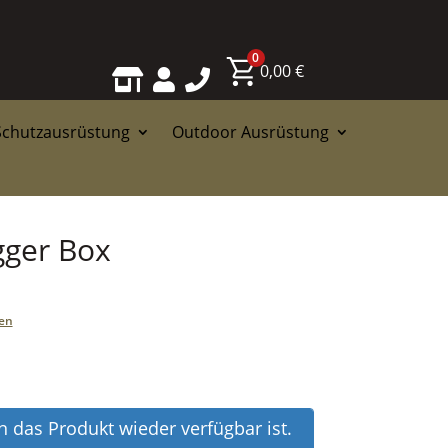
0
0,00
€



Schutzausrüstung
Outdoor Ausrüstung
gger Box
en
 das Produkt wieder verfügbar ist.