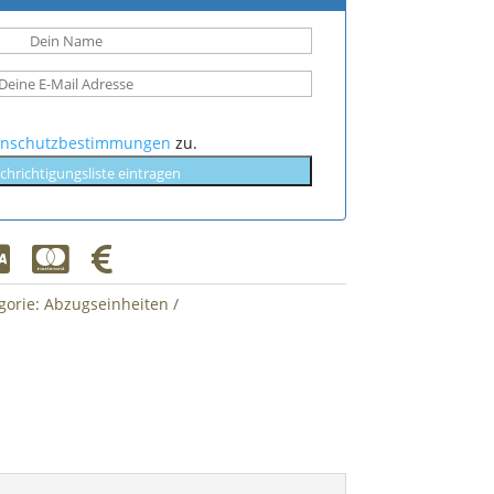
enschutzbestimmungen
zu.
chrichtigungsliste eintragen



gorie:
Abzugseinheiten