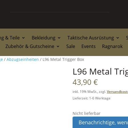
g & Teile
Bekleidung
Taktische Ausrüstung
Zubehör & Gutscheine
Sale
Events
Ragnarok
ge
/
Abzugseinheiten
/ L96 Metal Trigger Box
L96 Metal Tri
43,90
€
inkl. 19% MwSt., zzgl.
Versandkost
Lieferzeit: 1-6 Werktage
Nicht lieferbar
Benachrichtige, wenn