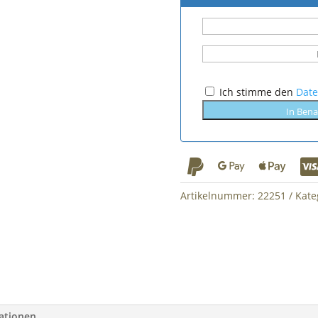
Ich stimme den
Dat
In Bena



Artikelnummer:
22251
Kate
mationen