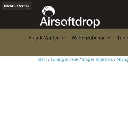
Nicht lieferbar
Airsoft-Waffen
Waffenzubehör
Tunin
Start
/
Tuning & Teile
/
Sniper Internals
/
Abzü