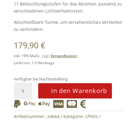
11 Beleuchtungsstufen für das Absehen, passend zu
verschiedenen Lichtverhältnissen.
Abschließbare Türme, um versehentliches Verstellen
zu verhindern.
179,90
€
inkl. 19% MwSt., zzgl.
Versandkosten
Lieferzeit: 1-6 Werktage
Verfügbar bei Nachbestellung
LPVO
In den Warenkorb
Riflescope
FORESTER






1-
5x24
Artikelnummer:
24664
Kategorie:
LPVOs
SFP
Gen2
Black