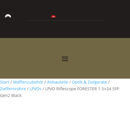
0
0,00
€



Start
/
Waffenzubehör
/
Anbauteile
/
Optik & Zielgeräte
/
Zielfernrohre
/
LPVOs
/ LPVO Riflescope FORESTER 1-5×24 SFP
Gen2 Black