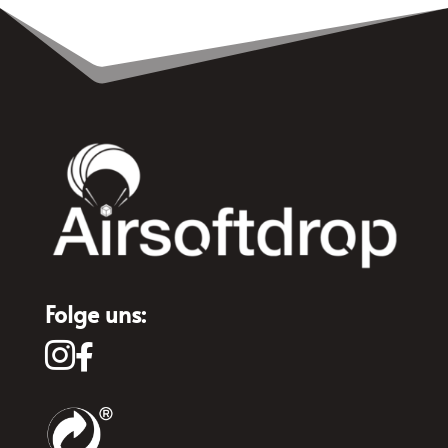
Folge uns:

